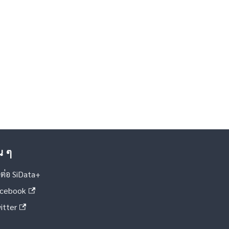
่น ๆ
ดต่อ SiData+
cebook
itter