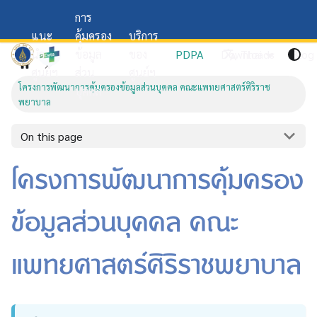
การ
แนะ
คุ้มครอง
บริการ
SiData+
นำ
ข้อมูล
ของ
PDPA
Downloads
Thai
Blog
ศูนย์ฯ
ส่วน
ศูนย์ฯ
โครงการพัฒนาการคุ้มครองข้อมูลส่วนบุคคล คณะแพทยศาสตร์ศิริราช
บุคคล
พยาบาล
On this page
โครงการพัฒนาการคุ้มครอง
ข้อมูลส่วนบุคคล คณะ
แพทยศาสตร์ศิริราชพยาบาล