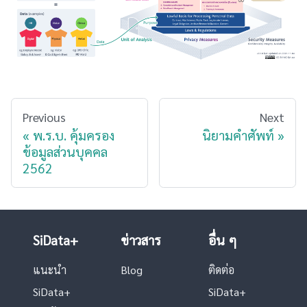
Previous
Next
พ.ร.บ. คุ้มครอง
นิยามคำศัพท์
ข้อมูลส่วนบุคคล
2562
SiData+
ข่าวสาร
อื่น ๆ
แนะนำ
Blog
ติดต่อ
SiData+
SiData+