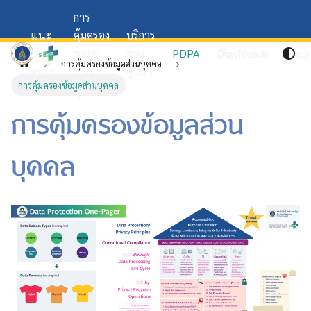
การ
แนะ
คุ้มครอง
บริการ
SiData+
นำ
ข้อมูล
ของ
PDPA
Downloads
Thai
Blog
การคุ้มครองข้อมูลส่วนบุคคล
ศูนย์ฯ
ส่วน
ศูนย์ฯ
การคุ้มครองข้อมูลส่วนบุคคล
บุคคล
การคุ้มครองข้อมูลส่วน
บุคคล