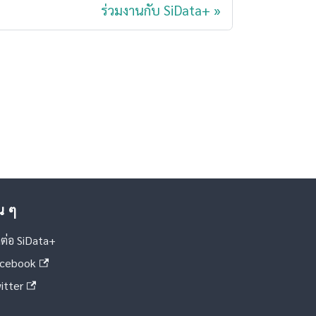
ร่วมงานกับ SiData+
่น ๆ
ดต่อ SiData+
cebook
itter