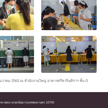
ันวาคม 2563 ณ สำนักงานใหญ่ อาคารศรีสวรินทิราฯ ชั้น G
ิริราช เขตบางกอกน้อย กรุงเทพมหานคร 10700