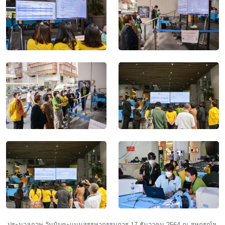
ประมวลภาพ วันนับคะแนนสรรหากรรมการ 17 ธันวาคม 2564 ณ สหกรณ์ฯ