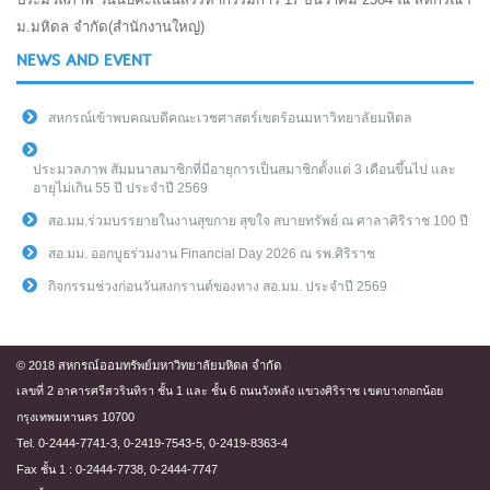
ม.มหิดล จำกัด(สำนักงานใหญ่)
NEWS AND EVENT
สหกรณ์เข้าพบคณบดีคณะเวชศาสตร์เขตร้อนมหาวิทยาลัยมหิดล
ประมวลภาพ สัมมนาสมาชิกที่มีอายุการเป็นสมาชิกตั้งแต่ 3 เดือนขึ้นไป และ
อายุไม่เกิน 55 ปี ประจำปี 2569
สอ.มม.ร่วมบรรยายในงานสุขกาย สุขใจ สบายทรัพย์ ณ ศาลาศิริราช 100 ปี
สอ.มม. ออกบูธร่วมงาน Financial Day 2026 ณ รพ.ศิริราช
กิจกรรมช่วงก่อนวันสงกรานต์ของทาง สอ.มม. ประจำปี 2569
© 2018 สหกรณ์ออมทรัพย์มหาวิทยาลัยมหิดล จำกัด
เลขที่ 2 อาคารศรีสวรินทิรา ชั้น 1 และ ชั้น 6 ถนนวังหลัง แขวงศิริราช เขตบางกอกน้อย
กรุงเทพมหานคร 10700
Tel. 0-2444-7741-3, 0-2419-7543-5, 0-2419-8363-4
Fax ชั้น 1 : 0-2444-7738, 0-2444-7747