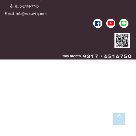
ชั้น 6 : 0-2444-7740
E-mail : info@musaving.com
this month
/