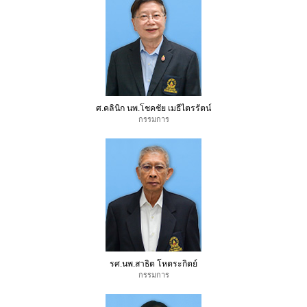
ศ.คลินิก นพ.โชคชัย เมธีไตรรัตน์
กรรมการ
รศ.นพ.สาธิต โหตระกิตย์
กรรมการ