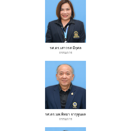
รศ.ดร.เสาวรส มีกุศล
กรรมการ
รศ.ดร.นพ.พิทยา จารุพูนผล
กรรมการ