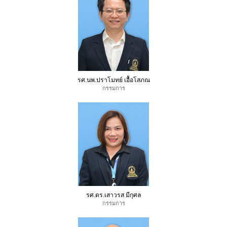
รศ.นพ.ปราโมทย์ เอื้อโสภณ
กรรมการ
รศ.ดร.เสาวรส มีกุศล
กรรมการ