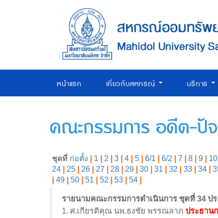
หน้าแรก
เกี่ยวกับสหกรณ์
บริการ
คณะกรรมการ อดีต-ปัจจ
ชุดที่
ก่อตั้ง
|
1
|
2
|
3
|
4
|
5
|
6/1
|
6/2
|
7
|
8
|
9
|
10
24
|
25
|
26
|
27
|
28
|
29
|
30
|
31
|
32
|
33
|
34
|
3
|
49
|
50
|
51
|
52
|
53
|
54
|
รายนามคณะกรรมการดำเนินการ ชุดที่ 34 ปร
1. ศ.เกียรติคุณ นพ.ธงชัย พรรณลาภ
ประธาน