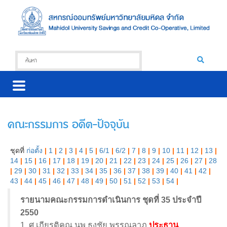
คณะกรรมการ อดีต-ปัจจุบัน
ชุดที่
ก่อตั้ง
|
1
|
2
|
3
|
4
|
5
|
6/1
|
6/2
|
7
|
8
|
9
|
10
|
11
|
12
|
13
|
14
|
15
|
16
|
17
|
18
|
19
|
20
|
21
|
22
|
23
|
24
|
25
|
26
|
27
|
28
|
29
|
30
|
31
|
32
|
33
|
34
|
35
|
36
|
37
|
38
|
39
|
40
|
41
|
42
|
43
|
44
|
45
|
46
|
47
|
48
|
49
|
50
|
51
|
52
|
53
|
54
|
รายนามคณะกรรมการดำเนินการ ชุดที่ 35 ประจำปี
2550
1. ศ.เกียรติคุณ นพ.ธงชัย พรรณลาภ
ประธาน