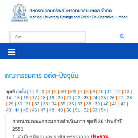
คณะกรรมการ อดีต-ปัจจุบัน
ชุดที่
ก่อตั้ง
|
1
|
2
|
3
|
4
|
5
|
6/1
|
6/2
|
7
|
8
|
9
|
10
|
11
|
12
|
13
|
14
|
15
|
16
|
17
|
18
|
19
|
20
|
21
|
22
|
23
|
24
|
25
|
26
|
27
|
28
|
29
|
30
|
31
|
32
|
33
|
34
|
35
|
36
|
37
|
38
|
39
|
40
|
41
|
42
|
43
|
44
|
45
|
46
|
47
|
48
|
49
|
50
|
51
|
52
|
53
|
54
|
รายนามคณะกรรมการดำเนินการ ชุดที่ 36 ประจำปี
2551
1. ศ.เกียรติคุณ นพ.ธงชัย พรรณลาภ
ประธาน