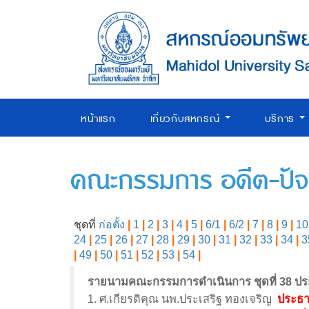
หน้าแรก
เกี่ยวกับสหกรณ์
บริการ
คณะกรรมการ อดีต-ปัจจ
ชุดที่
ก่อตั้ง
|
1
|
2
|
3
|
4
|
5
|
6/1
|
6/2
|
7
|
8
|
9
|
10
24
|
25
|
26
|
27
|
28
|
29
|
30
|
31
|
32
|
33
|
34
|
3
|
49
|
50
|
51
|
52
|
53
|
54
|
รายนามคณะกรรมการดำเนินการ ชุดที่ 38 ปร
1. ศ.เกียรติคุณ นพ.ประเสริฐ ทองเจริญ
ประธา