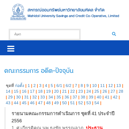
คณะกรรมการ อดีต-ปัจจุบัน
ชุดที่
ก่อตั้ง
|
1
|
2
|
3
|
4
|
5
|
6/1
|
6/2
|
7
|
8
|
9
|
10
|
11
|
12
|
13
|
14
|
15
|
16
|
17
|
18
|
19
|
20
|
21
|
22
|
23
|
24
|
25
|
26
|
27
|
28
|
29
|
30
|
31
|
32
|
33
|
34
|
35
|
36
|
37
|
38
|
39
|
40
|
41
|
42
|
43
|
44
|
45
|
46
|
47
|
48
|
49
|
50
|
51
|
52
|
53
|
54
|
รายนามคณะกรรมการดำเนินการ ชุดที่ 41 ประจำปี
2556
1. ศ.เกียรติคุณ นพ.ธงชัย พรรณลาภ
ประธาน