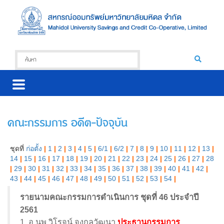
คณะกรรมการ อดีต-ปัจจุบัน
ชุดที่
ก่อตั้ง
|
1
|
2
|
3
|
4
|
5
|
6/1
|
6/2
|
7
|
8
|
9
|
10
|
11
|
12
|
13
|
14
|
15
|
16
|
17
|
18
|
19
|
20
|
21
|
22
|
23
|
24
|
25
|
26
|
27
|
28
|
29
|
30
|
31
|
32
|
33
|
34
|
35
|
36
|
37
|
38
|
39
|
40
|
41
|
42
|
43
|
44
|
45
|
46
|
47
|
48
|
49
|
50
|
51
|
52
|
53
|
54
|
รายนามคณะกรรมการดำเนินการ ชุดที่ 46 ประจำปี
2561
1. อ.นพ.วิโรจน์ จงกลวัฒนา
ประธานกรรมการ