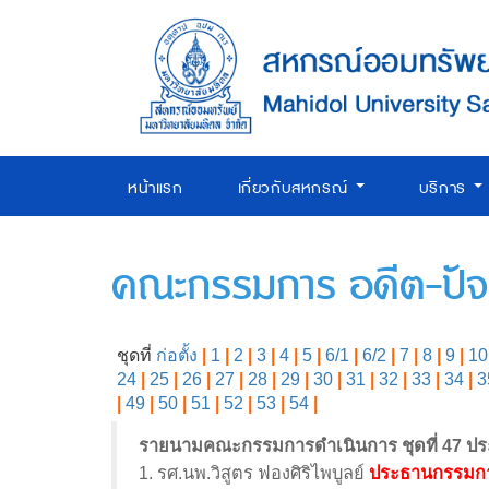
หน้าแรก
เกี่ยวกับสหกรณ์
บริการ
คณะกรรมการ อดีต-ปัจจ
ชุดที่
ก่อตั้ง
|
1
|
2
|
3
|
4
|
5
|
6/1
|
6/2
|
7
|
8
|
9
|
10
24
|
25
|
26
|
27
|
28
|
29
|
30
|
31
|
32
|
33
|
34
|
3
|
49
|
50
|
51
|
52
|
53
|
54
|
รายนามคณะกรรมการดำเนินการ ชุดที่ 47 ปร
1. รศ.นพ.วิสูตร ฟองศิริไพบูลย์
ประธานกรรมก