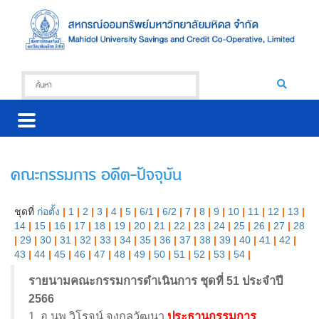
คณะกรรมการ อดีต-ปัจจุบัน
ชุดที่
ก่อตั้ง
|
1
|
2
|
3
|
4
|
5
|
6/1
|
6/2
|
7
|
8
|
9
|
10
|
11
|
12
|
13
|
14
|
15
|
16
|
17
|
18
|
19
|
20
|
21
|
22
|
23
|
24
|
25
|
26
|
27
|
28
|
29
|
30
|
31
|
32
|
33
|
34
|
35
|
36
|
37
|
38
|
39
|
40
|
41
|
42
|
43
|
44
|
45
|
46
|
47
|
48
|
49
|
50
|
51
|
52
|
53
|
54
|
รายนามคณะกรรมการดำเนินการ ชุดที่ 51 ประจำปี
2566
1. อ.นพ.วิโรจน์ จงกลวัฒนา
ประธานกรรมการ