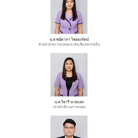
น.ส.ชนิดาภา ไชยธงรัตน์
หัวหน้าฝ่ายการลงทุนและสินเชื่อสหกรณ์อื่น
น.ส.วิธารี ฉายแสง
เจ้าหน้าที่งานการลงทุน