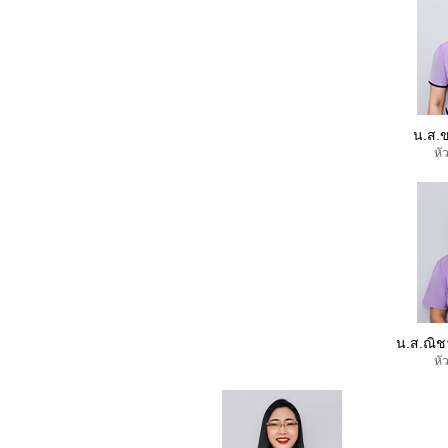
น.ส.ข
หั
น.ส.ณิช
หั