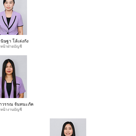
นิษฐา โล้เล่งกัง
วหน้าฝ่ายบัญชี
าวรรณ จันทนะภัค
วหน้างานบัญชี