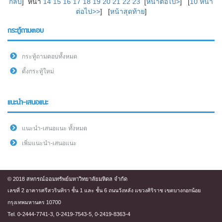
กลับ
] หน้า
14
15
16
17
18
19
20
21
22
23
[
หน้าต่อไป>
] [
10 หน้า
ต่อไป>>
] [
หน้าสุดท้าย
]
กระทู้ถามตอบ
กระทู้ถามตอบทั้งหมด
ตั้งกระทู้ใหม่
แนะนำ-เสนอแนะ
แนะนำ-เสนอแนะ ทั้งหมด
เพิ่มแนะนำ-เสนอแนะ
© 2018 สหกรณ์ออมทรัพย์มหาวิทยาลัยมหิดล จำกัด
เลขที่ 2 อาคารศรีสวรินทิรา ชั้น 1 และ ชั้น 6 ถนนวังหลัง แขวงศิริราช เขตบางกอกน้อย
กรุงเทพมหานคร 10700
Tel. 0-2444-7741-3, 0-2419-7543-5, 0-2419-8363-4