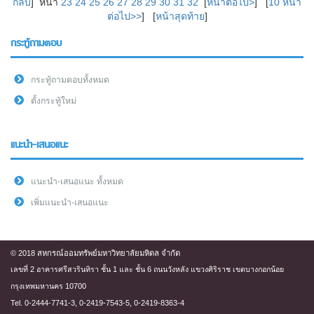
กลับ
] หน้า
23
24
25
26
27
28
29
30
31
32
[
หน้าต่อไป>
] [
10 หน้า
ต่อไป>>
] [
หน้าสุดท้าย
]
กระทู้ถามตอบ
กระทู้ถามตอบทั้งหมด
ตั้งกระทู้ใหม่
แนะนำ-เสนอแนะ
แนะนำ-เสนอแนะ ทั้งหมด
เพิ่มแนะนำ-เสนอแนะ
© 2018 สหกรณ์ออมทรัพย์มหาวิทยาลัยมหิดล จำกัด
เลขที่ 2 อาคารศรีสวรินทิรา ชั้น 1 และ ชั้น 6 ถนนวังหลัง แขวงศิริราช เขตบางกอกน้อย
กรุงเทพมหานคร 10700
Tel. 0-2444-7741-3, 0-2419-7543-5, 0-2419-8363-4