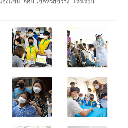
นองแขม กศน.เขตห้วยขวาง โรงเรียน