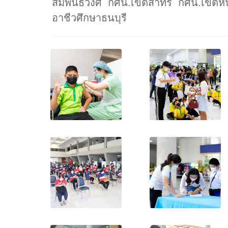
สัมพันธวงศ์ กศน.เขตสาทร กศน.เขตห
อาชีวศึกษาธนบุรี