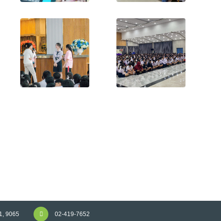
1, 9065
02-419-7652