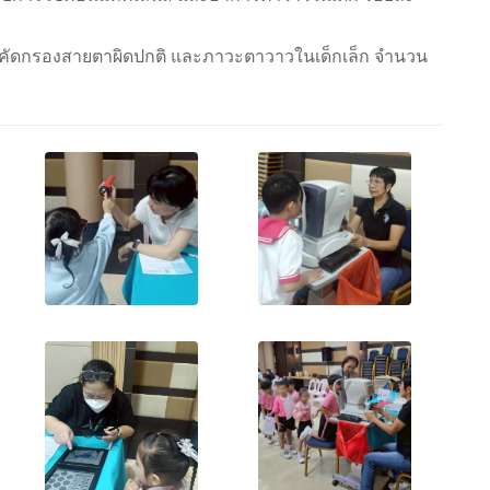
คัดกรองสายตาผิดปกติ และภาวะตาวาวในเด็กเล็ก จำนวน