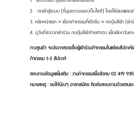
1. เข้าเว็บไซต์ ศูนย์อาสาสมัครศิริราช
2. กดเข้าสู่ระบบ (ที่มุมขวาบนของเว็บไซต์) โดยใช้อีเมลและรหั
3. คลิกหน้าแรก > เลือกกิจกรรมที่เปิดรับ > กดปุ่มสีฟ้า (เข้
4. ดูวันที่สะดวกเข้าร่วม กดปุ่มสีฟ้าท้ายตาราง เพื่อเลือกวัน
ทางศูนย์ฯ จะประกาศรายชื่อผู้เข้าร่วมกิจกรรมในแต่ละสัปดาห์
กิจกรรม 1-2 สัปดาห์
สอบถามข้อมูลเพิ่มเติม : งานกิจกรรมเพื่อสังคม 02 419 9
หมายเหตุ : ขอให้น้องๆ อาสาสมัคร ติดต่อสอบถามด้วยตนเอง