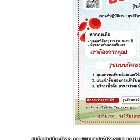
ศูนย์อาสาสมัครศิริราช คณะแพทยศาสตร์ศิริราชพยาบาล ม.มหิ