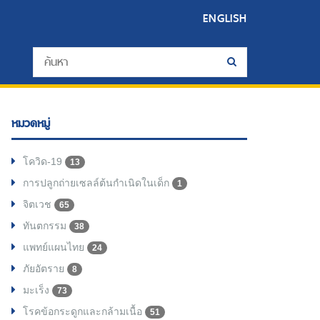
ENGLISH
หมวดหมู่
โควิด-19
13
การปลูกถ่ายเซลล์ต้นกำเนิดในเด็ก
1
จิตเวช
65
ทันตกรรม
38
แพทย์แผนไทย
24
ภัยอัตราย
8
มะเร็ง
73
โรคข้อกระดูกและกล้ามเนื้อ
51