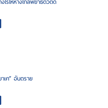
่างไรให้ห่างไกลพยาธิตัวตืด
“ยาเค” อันตราย