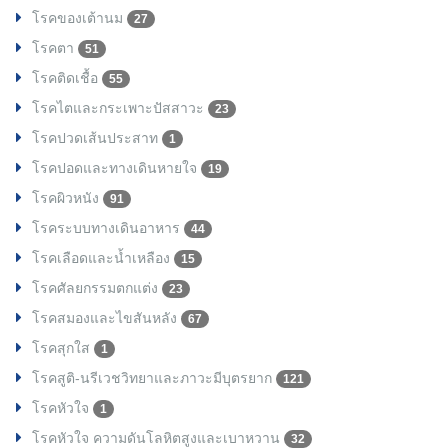
โรคของเต้านม
27
โรคตา
51
โรคติดเชื้อ
55
โรคไตและกระเพาะปัสสาวะ
23
โรคปวดเส้นประสาท
1
โรคปอดและทางเดินหายใจ
19
โรคผิวหนัง
91
โรคระบบทางเดินอาหาร
44
โรคเลือดและน้ำเหลือง
15
โรคศัลยกรรมตกแต่ง
23
โรคสมองและไขสันหลัง
67
โรคสุกใส
1
โรคสูติ-นรีเวชวิทยาและภาวะมีบุตรยาก
121
โรคหัวใจ
1
โรคหัวใจ ความดันโลหิตสูงและเบาหวาน
32