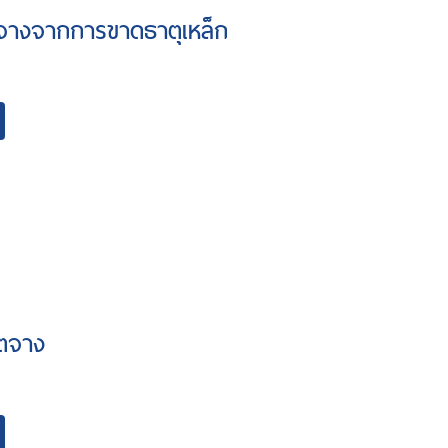
ตจางจากการขาดธาตุเหล็ก
ิตจาง