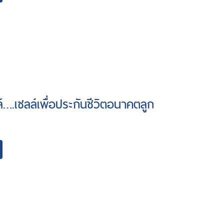
ล์….เซลล์เพื่อประกันชีวิตอนาคตลูก