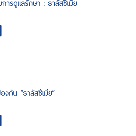
การดูแลรักษา : ธาลัสซีเมีย
องกัน “ธาลัสซีเมีย”