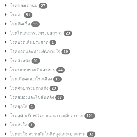
โรคของเต้านม
27
โรคตา
51
โรคติดเชื้อ
55
โรคไตและกระเพาะปัสสาวะ
23
โรคปวดเส้นประสาท
1
โรคปอดและทางเดินหายใจ
19
โรคผิวหนัง
91
โรคระบบทางเดินอาหาร
44
โรคเลือดและน้ำเหลือง
15
โรคศัลยกรรมตกแต่ง
23
โรคสมองและไขสันหลัง
67
โรคสุกใส
1
โรคสูติ-นรีเวชวิทยาและภาวะมีบุตรยาก
121
โรคหัวใจ
1
โรคหัวใจ ความดันโลหิตสูงและเบาหวาน
32