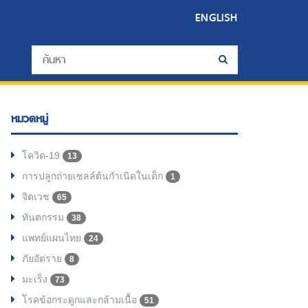
ENGLISH
หมวดหมู่
โควิด-19
13
การปลูกถ่ายเซลล์ต้นกำเนิดในเด็ก
1
จิตเวช
65
ทันตกรรม
38
แพทย์แผนไทย
24
ภัยอัตราย
8
มะเร็ง
73
โรคข้อกระดูกและกล้ามเนื้อ
51