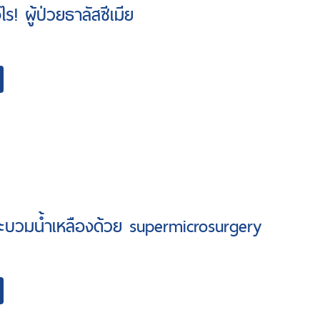
ไร! ผู้ป่วยธาลัสซีเมีย
ะบวมน้ำเหลืองด้วย supermicrosurgery