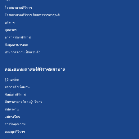
โรงพยาบาลศิริราช
โรงพยาบาลศิริราช ปิยมหาราชการุณย์
บริจาค
บุคลากร
อาสาสมัครศิริราช
ข้อมูลสาธารณะ
ประกาศความเป็นส่วนตัว
คณะแพทยศาสตร์ศิริราชพยาบาล
รู้จักองค์กร
ผลการดำเนินงาน
ศิษย์เก่าศิริราช
ค้นหาอาจารย์และผู้บริหาร
สมัครงาน
สมัครเรียน
รางวัลคุณภาพ
หอสมุดศิริราช