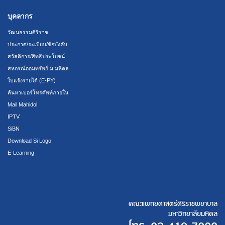
บุคลากร
วัฒนธรรมศิริราช
ประกาศ/ระเบียบ/ข้อบังคับ
สวัสดิการ/สิทธิประโยชน์
สหกรณ์ออมทรัพย์ ม.มหิดล
ใบแจ้งรายได้ (E-PY)
ค้นหาเบอร์โทรศัพท์ภายใน
Mail Mahidol
IPTV
SiBN
Download Si Logo
E-Learning
คณะแพทยศาสตร์ศิริราชพยาบาล
มหาวิทยาลัยมหิดล