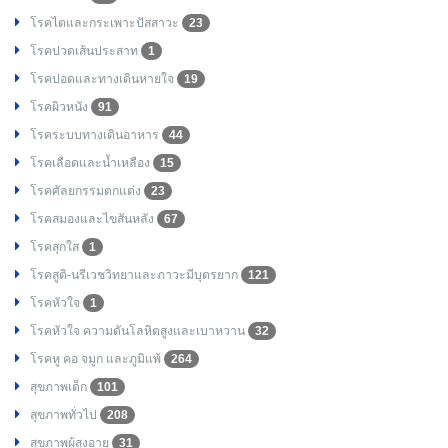
โรคไตและกระเพาะปัสสาวะ
23
โรคปวดเส้นประสาท
1
โรคปอดและทางเดินหายใจ
19
โรคผิวหนัง
91
โรคระบบทางเดินอาหาร
44
โรคเลือดและน้ำเหลือง
15
โรคศัลยกรรมตกแต่ง
23
โรคสมองและไขสันหลัง
67
โรคสุกใส
1
โรคสูติ-นรีเวชวิทยาและภาวะมีบุตรยาก
121
โรคหัวใจ
1
โรคหัวใจ ความดันโลหิตสูงและเบาหวาน
32
โรคหู คอ จมูก และภูมิแพ้
264
สุขภาพเด็ก
101
สุขภาพทั่วไป
208
สุขภาพผู้สูงอายุ
31