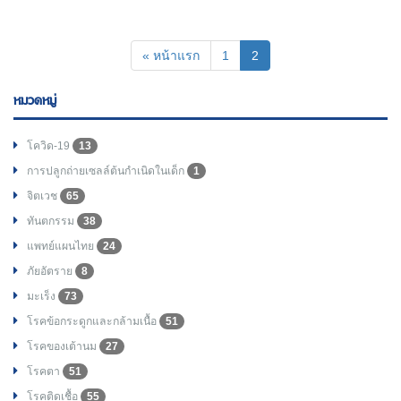
(current)
« หน้าแรก
1
2
หมวดหมู่
โควิด-19
13
การปลูกถ่ายเซลล์ต้นกำเนิดในเด็ก
1
จิตเวช
65
ทันตกรรม
38
แพทย์แผนไทย
24
ภัยอัตราย
8
มะเร็ง
73
โรคข้อกระดูกและกล้ามเนื้อ
51
โรคของเต้านม
27
โรคตา
51
โรคติดเชื้อ
55