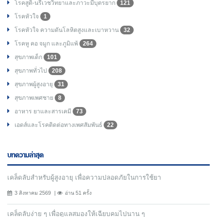
โรคสูติ-นรีเวชวิทยาและภาวะมีบุตรยาก
121
โรคหัวใจ
1
โรคหัวใจ ความดันโลหิตสูงและเบาหวาน
32
โรคหู คอ จมูก และภูมิแพ้
264
สุขภาพเด็ก
101
สุขภาพทั่วไป
208
สุขภาพผู้สูงอายุ
31
สุขภาพเพศชาย
8
อาหาร ยาและสารเคมี
73
เอดส์และโรคติดต่อทางเพศสัมพันธ์
22
บทความล่าสุด
เคล็ดลับสำหรับผู้สูงอายุ เพื่อความปลอดภัยในการใช้ยา
3 สิงหาคม 2569
อ่าน 51 ครั้ง
เคล็ดลับง่าย ๆ เพื่อดูแลสมองให้เฉียบคมไปนาน ๆ