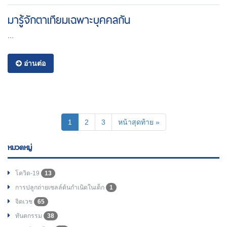
มารู้จักตาเทียมเฉพาะบุคคลกัน
...
อ่านต่อ
(current)
1
2
3
หน้าสุดท้าย »
หมวดหมู่
โควิด-19
13
การปลูกถ่ายเซลล์ต้นกำเนิดในเด็ก
1
จิตเวช
65
ทันตกรรม
38