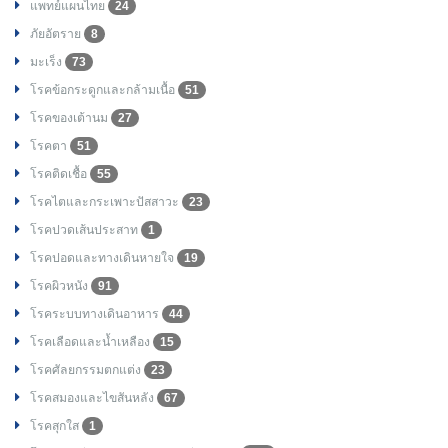
แพทย์แผนไทย
24
ภัยอัตราย
8
มะเร็ง
73
โรคข้อกระดูกและกล้ามเนื้อ
51
โรคของเต้านม
27
โรคตา
51
โรคติดเชื้อ
55
โรคไตและกระเพาะปัสสาวะ
23
โรคปวดเส้นประสาท
1
โรคปอดและทางเดินหายใจ
19
โรคผิวหนัง
91
โรคระบบทางเดินอาหาร
44
โรคเลือดและน้ำเหลือง
15
โรคศัลยกรรมตกแต่ง
23
โรคสมองและไขสันหลัง
67
โรคสุกใส
1