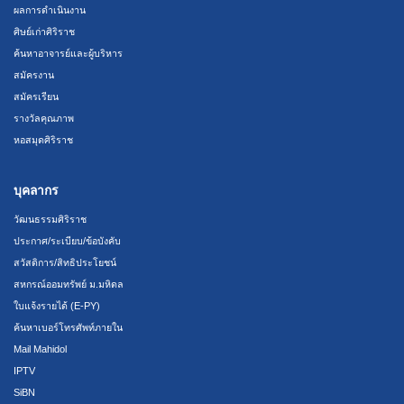
ผลการดำเนินงาน
ศิษย์เก่าศิริราช
ค้นหาอาจารย์และผู้บริหาร
สมัครงาน
สมัครเรียน
รางวัลคุณภาพ
หอสมุดศิริราช
บุคลากร
วัฒนธรรมศิริราช
ประกาศ/ระเบียบ/ข้อบังคับ
สวัสดิการ/สิทธิประโยชน์
สหกรณ์ออมทรัพย์ ม.มหิดล
ใบแจ้งรายได้ (E-PY)
ค้นหาเบอร์โทรศัพท์ภายใน
Mail Mahidol
IPTV
SiBN