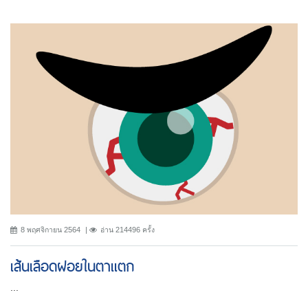
8 พฤศจิกายน 2564
อ่าน 214496 ครั้ง
เส้นเลือดฝอยในตาแตก
...