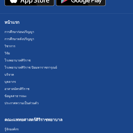
หน้าแรก
การศึกษาก่อนปริญญา
การศึกษาหลังปริญญา
วิชาการ
วิจัย
โรงพยาบาลศิริราช
โรงพยาบาลศิริราช ปิยมหาราชการุณย์
บริจาค
บุคลากร
อาสาสมัครศิริราช
ข้อมูลสาธารณะ
ประกาศความเป็นส่วนตัว
คณะแพทยศาสตร์ศิริราชพยาบาล
รู้จักองค์กร