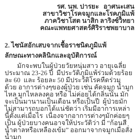
รศ. นพ. ปารยะ อาศนะเสน
สาขาวิชาโรคจมูกและโรคภูมิแพ้
ภาควิชาโสต นาสิก ลาริงซ์วิทยา
คณะแพทยศาสตร์ศิริราชพยาบาล
2. ไซนัสอักเสบจากเชื้อราชนิดภูมิแพ้
ลักษณะทางคลินิกและอุบัติการณ์
มักจะพบในผู้ป่วยวัยหนุ่มสาว อายุเฉลี่ย
ประมาณ
23-26
ปี
มีประวัติภูมิแพ้ร่วมด้วยร้อย
ละ
60
และ ร้อยละ
50
มีประวัติโรคหืดร่วม
ด้วย
อาการต่างๆของผู้ป่วย เช่น คัดจมูก น้ำมูก
ไหล มูกไหลลงคอ หรือ ไม่ค่อยได้กลิ่นนั้น มัก
จะเป็นมานานเป็นเดือน หรือเป็นปี
ผู้ป่วยมัก
ไม่สามารถบอกได้แน่ชัดว่า เริ่มมีอาการเหล่า
นี้ตั้งแต่เมื่อไร
เนื่องจากอาการต่างๆมักค่อยๆ
เป็น
ผู้ป่วยบางคนอาจให้ประวัติว่า มี
“
ก้อนสี
น้ำตาลหรือเหลืองเข้ม
”
ออกมาจากจมูกเมื่อสั่ง
น้ำมูก