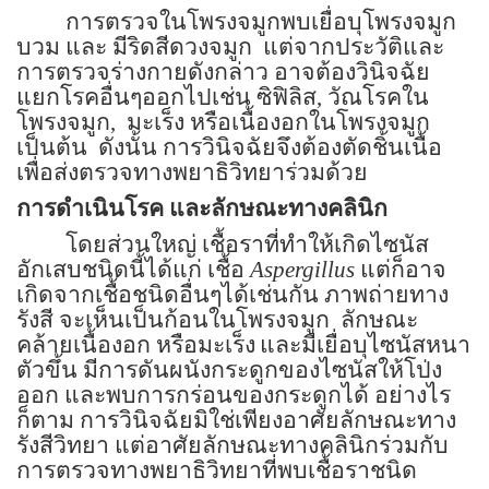
การตรวจในโพรงจมูกพบเยื่อบุโพรงจมูก
บวม และ มีริดสีดวงจมูก
แต่จากประวัติและ
การตรวจร่างกายดังกล่าว อาจต้องวินิจฉัย
แยกโรคอื่นๆออกไปเช่น ซิฟิลิส, วัณโรคใน
โพรงจมูก,
มะเร็ง หรือเนื้องอกในโพรงจมูก
เป็นต้น
ดังนั้น การวินิจฉัยจึงต้องตัดชิ้นเนื้อ
เพื่อส่งตรวจทางพยาธิวิทยาร่วมด้วย
การดำเนินโรค และลักษณะทางคลินิก
โดยส่วนใหญ่ เชื้อราที่ทำให้เกิดไซนัส
อักเสบชนิดนี้ได้แก่ เชื้อ
Aspergillus
แต่ก็อาจ
เกิดจากเชื้อชนิดอื่นๆได้เช่นกัน
ภาพถ่ายทาง
รังสี จะเห็นเป็นก้อนในโพรงจมูก
ลักษณะ
คล้ายเนื้องอก
หรือมะเร็ง
และมีเยื่อบุไซนัสหนา
ตัวขึ้น มีการดันผนังกระดูกของไซนัสให้โป่ง
ออก และพบการกร่อนของกระดูกได้
อย่างไร
ก็ตาม การวินิจฉัยมิใช่เพียงอาศัยลักษณะทาง
รังสีวิทยา แต่อาศัยลักษณะทางคลินิกร่วมกับ
การตรวจทางพยาธิวิทยาที่พบเชื้อราชนิด