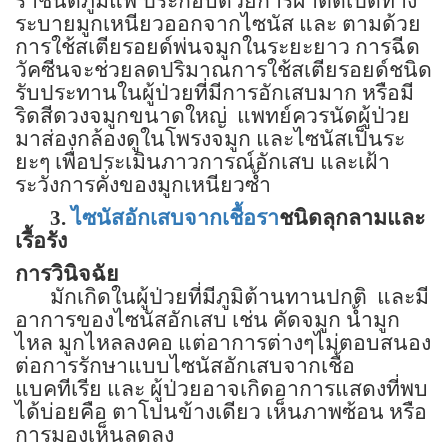
ราชนิดภูมิแพ้ ประกอบด้วยการผ่าตัดเปิดทาง
ระบายมูกเหนียวออกจากไซนัส และ ตามด้วย
การใช้สเตียรอยด์พ่นจมูกในระยะยาว การฉีด
วัคซีนจะช่วยลดปริมาณการใช้สเตียรอยด์ชนิด
รับประทานในผู้ป่วยที่มีการอักเสบมาก หรือมี
ริดสีดวงจมูกขนาดใหญ่
แพทย์ควรนัดผู้ป่วย
มาส่องกล้องดูในโพรงจมูก และไซนัสเป็นระ
ยะๆ เพื่อประเมินภาวการณ์อักเสบ และเฝ้า
ระวังการคั่งของมูกเหนียวซ้ำ
3.
ไซนัสอักเสบจากเชื้อรา
ชนิดลุกลามและ
เรื้อรัง
การวินิจฉัย
มักเกิดในผู้ป่วยที่มีภูมิต้านทานปกติ
และมี
อาการของไซนัสอักเสบ เช่น คัดจมูก น้ำมูก
ไหล มูกไหลลงคอ
แต่อาการต่างๆไม่ตอบสนอง
ต่อการรักษาแบบไซนัสอักเสบจากเชื้อ
แบคทีเรีย และ ผู้ป่วยอาจเกิดอาการแสดงที่พบ
ได้บ่อยคือ ตาโปนข้างเดียว เห็นภาพซ้อน หรือ
การมองเห็นลดลง