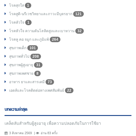
โรคสุกใส
1
โรคสูติ-นรีเวชวิทยาและภาวะมีบุตรยาก
121
โรคหัวใจ
1
โรคหัวใจ ความดันโลหิตสูงและเบาหวาน
32
โรคหู คอ จมูก และภูมิแพ้
264
สุขภาพเด็ก
101
สุขภาพทั่วไป
208
สุขภาพผู้สูงอายุ
31
สุขภาพเพศชาย
8
อาหาร ยาและสารเคมี
73
เอดส์และโรคติดต่อทางเพศสัมพันธ์
22
บทความล่าสุด
เคล็ดลับสำหรับผู้สูงอายุ เพื่อความปลอดภัยในการใช้ยา
3 สิงหาคม 2569
อ่าน 83 ครั้ง