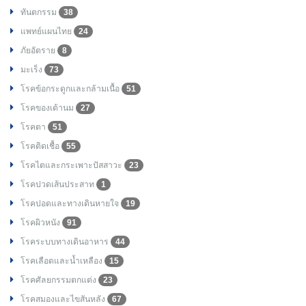
ทันตกรรม
38
แพทย์แผนไทย
24
ภัยอัตราย
8
มะเร็ง
73
โรคข้อกระดูกและกล้ามเนื้อ
51
โรคของเต้านม
27
โรคตา
51
โรคติดเชื้อ
55
โรคไตและกระเพาะปัสสาวะ
23
โรคปวดเส้นประสาท
1
โรคปอดและทางเดินหายใจ
19
โรคผิวหนัง
91
โรคระบบทางเดินอาหาร
44
โรคเลือดและน้ำเหลือง
15
โรคศัลยกรรมตกแต่ง
23
โรคสมองและไขสันหลัง
67