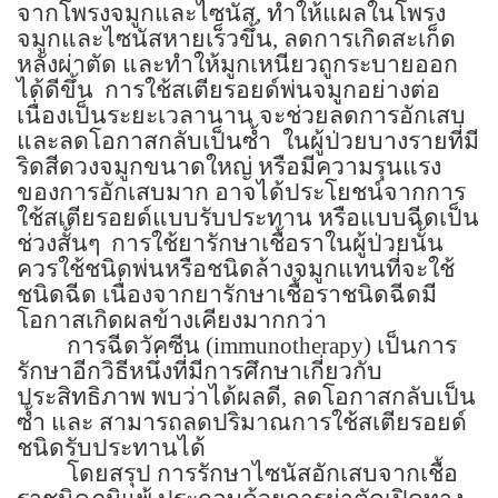
จากโพรงจมูกและไซนัส, ทำให้แผลในโพรง
จมูกและไซนัสหายเร็วขึ้น, ลดการเกิดสะเก็ด
หลังผ่าตัด และทำให้มูกเหนียวถูกระบายออก
ได้ดีขึ้น
การใช้สเตียรอยด์พ่นจมูกอย่างต่อ
เนื่องเป็นระยะเวลานาน จะช่วยลดการอักเสบ
และลดโอกาสกลับเป็นซ้ำ
ในผู้ป่วยบางรายที่มี
ริดสีดวงจมูกขนาดใหญ่ หรือมีความรุนแรง
ของการอักเสบมาก อาจได้ประโยชน์จากการ
ใช้สเตียรอยด์แบบรับประทาน หรือแบบฉีดเป็น
ช่วงสั้นๆ
การใช้ยารักษาเชื้อราในผู้ป่วยนั้น
ควรใช้ชนิดพ่นหรือชนิดล้างจมูกแทนที่จะใช้
ชนิดฉีด เนื่องจากยารักษาเชื้อราชนิดฉีดมี
โอกาสเกิดผลข้างเคียงมากกว่า
การฉีดวัคซีน
(immunotherapy)
เป็นการ
รักษาอีกวิธีหนึ่งที่มีการศึกษาเกี่ยวกับ
ประสิทธิภาพ พบว่าได้ผลดี, ลดโอกาสกลับเป็น
ซ้ำ และ สามารถลดปริมาณการใช้สเตียรอยด์
ชนิดรับประทานได้
โดยสรุป การรักษาไซนัสอักเสบจากเชื้อ