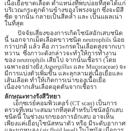
เนื้อเยื่อขาดเลือด ตำแหน่งที่พบบ่อยที่สุดได้แก่
บริเวณกระดูกด้านข้างของโพรงจมูก ซึ่งจะมีสี
ซีด จากนั้น กลายเป็นสีคล้ำ และ เป็นแผลเน่า
ในที่สุด
ปัจจัยเสี่ยงของการเกิดไซนัสอักเสบชนิด
นี้ นอกจากเม็ดเลือดขาวชนิด
neutrophils
น้อย
กว่าปกติ แล้ว คือ ภาวะกรดในเลือดสูงจากเบา
หวาน
ซึ่งภาวะดังกล่าวจะทำให้การทำงาน
ของ
neutrophils
เสียไป จากนั้นเชื้อรา (โดย
เฉพาะอย่างยิ่ง
Aspergillus
และ
Mucoraceae)
จะ
มีการแบ่งตัวเพิ่มขึ้น และลุกลามสู่เนื้อเยื่อและ
เส้นเลือด ทำให้เกิดการเน่าของเนื้อเยื่อ
เนื่องจากเส้นเลือดอุดตันจากเชื้อรา
ลักษณะทางรังสีวิทยา
เอ็กซเรย์คอมพิวเตอร์
(CT scan)
เป็นการ
ตรวจที่เหมาะสมมากที่สุดสำหรับไซนัสอักเสบ
ชนิดนี้ ในช่วงแรกของการอักเสบ อาจเห็น
เพียงแค่เยื่อบุไซนัสหนาตัว หรือ มีระดับอากาศ
และมูกหนอง
(air fluid level)
ในไซนัส
เมื่อการ