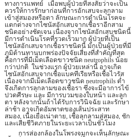
ทางการแพทย์
เมื่อพบผู้ป่วยที่สงสัยว่าจะเป็น
ควรให้การรักษาก่อนที่การอักเสบจะลุกลาม
เข้าสู่สมองหรือตา
ลักษณะการดำเนินโรคจะ
แตกต่างจากไซนัสอักเสบจากเชื้อราอีกสาม
ชนิดอย่างชัดเจน เนื่องจากไซนัสอักเสบชนิดนี้
มีการดำเนินโรคที่รวดเร็วมาก
ผู้ป่วยที่เป็น
ไซนัสอักเสบจากเชื้อราชนิดนี้ มักเป็นผู้ป่วยที่มี
ภูมิต้านทานบกพร่องปัจจัยเสี่ยงที่สำคัญที่สุด
คือการที่มีเม็ดเลือดขาวชนิด
neutrophils
น้อย
กว่าปกติ
ในช่วงแรก ผู้ป่วยเหล่านี้ อาจเกิด
ไซนัสอักเสบจากเชื้อแบคทีเรียหรือเชื้อไวรัส
เนื่องจากมีเม็ดเลือดขาวชนิด
neutrophils
ต่ำ
จึงเกิดการลุกลามของเชื้อรา ซึ่งจะมีอาการไข้
ปวดศีรษะ และ มีการบวมของใบหน้า และลูก
ตา
หลังจากนั้นถ้าได้รับการวินิจฉัย และรักษา
ล่าช้า อาจเกิดอัมพาตของเส้นประสาท
สมอง,
เนื้อเยื่อเน่าตาย, เชื้อลุกลามสู่สมอง, ชัก
และเสียชีวิตภายในระยะเวลาเป็นชั่วโมง
การส่องกล้องในโพรงจมูกจะเห็นลักษณะ