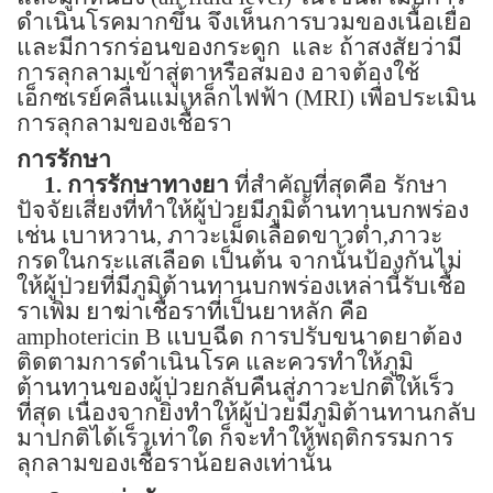
ดำเนินโรคมากขึ้น จึงเห็นการบวมของเนื้อเยื่อ
และมีการกร่อนของกระดูก
และ ถ้าสงสัยว่ามี
การลุกลามเข้าสู่ตาหรือสมอง อาจต้องใช้
เอ็กซเรย์คลื่นแม่เหล็กไฟฟ้า
(MRI)
เพื่อประเมิน
การลุกลามของเชื้อรา
การรักษา
1.
การรักษาทางยา
ที่สำคัญที่สุดคือ รักษา
ปัจจัยเสี่ยงที่ทำให้ผู้ป่วยมีภูมิต้านทานบกพร่อง
เช่น เบาหวาน, ภาวะเม็ดเลือดขาวต่ำ,ภาวะ
กรดในกระแสเลือด เป็นต้น
จากนั้นป้องกันไม่
ให้ผู้ป่วยที่มีภูมิต้านทานบกพร่องเหล่านี้รับเชื้อ
ราเพิ่ม
ยาฆ่าเชื้อราที่เป็นยาหลัก คือ
amphotericin B
แบบฉีด
การปรับขนาดยาต้อง
ติดตามการดำเนินโรค และควรทำให้ภูมิ
ต้านทานของผู้ป่วยกลับคืนสู่ภาวะปกติให้เร็ว
ที่สุด เนื่องจากยิ่งทำให้ผู้ป่วยมีภูมิต้านทานกลับ
มาปกติได้เร็วเท่าใด ก็จะทำให้พฤติกรรมการ
ลุกลามของเชื้อราน้อยลงเท่านั้น