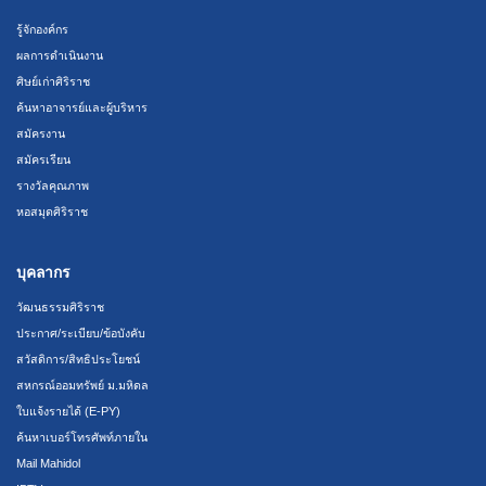
รู้จักองค์กร
ผลการดำเนินงาน
ศิษย์เก่าศิริราช
ค้นหาอาจารย์และผู้บริหาร
สมัครงาน
สมัครเรียน
รางวัลคุณภาพ
หอสมุดศิริราช
บุคลากร
วัฒนธรรมศิริราช
ประกาศ/ระเบียบ/ข้อบังคับ
สวัสดิการ/สิทธิประโยชน์
สหกรณ์ออมทรัพย์ ม.มหิดล
ใบแจ้งรายได้ (E-PY)
ค้นหาเบอร์โทรศัพท์ภายใน
Mail Mahidol