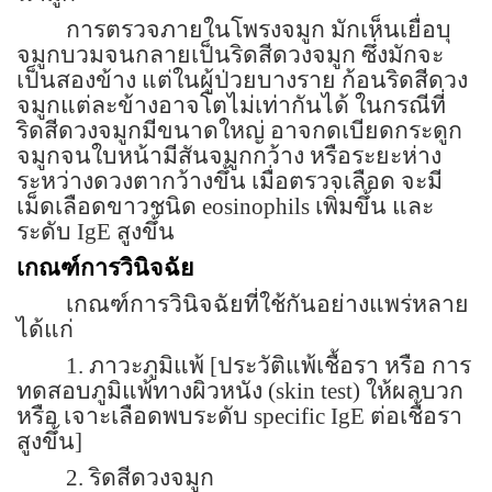
การตรวจภายในโพรงจมูก มักเห็นเยื่อบุ
จมูกบวมจนกลายเป็นริดสีดวงจมูก ซึ่งมักจะ
เป็นสองข้าง แต่ในผู้ป่วยบางราย ก้อนริดสีดวง
จมูกแต่ละข้างอาจโตไม่เท่ากันได้ ในกรณีที่
ริดสีดวงจมูกมีขนาดใหญ่ อาจกดเบียดกระดูก
จมูกจนใบหน้ามีสันจมูกกว้าง หรือระยะห่าง
ระหว่างดวงตากว้างขึ้น เมื่อตรวจเลือด จะมี
เม็ดเลือดขาวชนิด
eosinophils
เพิ่มขึ้น และ
ระดับ
IgE
สูงขึ้น
เกณฑ์การวินิจฉัย
เกณฑ์การวินิจฉัยที่ใช้กันอย่างแพร่หลาย
ได้แก่
1. ภาวะภูมิแพ้
[
ประวัติแพ้เชื้อรา หรือ การ
ทดสอบภูมิแพ้ทางผิวหนัง
(skin test)
ให้ผลบวก
หรือ เจาะเลือดพบระดับ
specific IgE
ต่อเชื้อรา
สูงขึ้น
]
2. ริดสีดวงจมูก