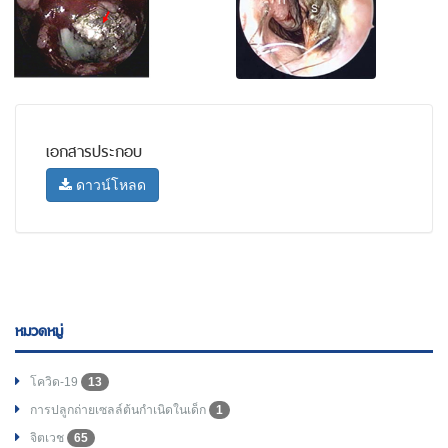
เอกสารประกอบ
ดาวน์โหลด
หมวดหมู่
โควิด-19
13
การปลูกถ่ายเซลล์ต้นกำเนิดในเด็ก
1
จิตเวช
65