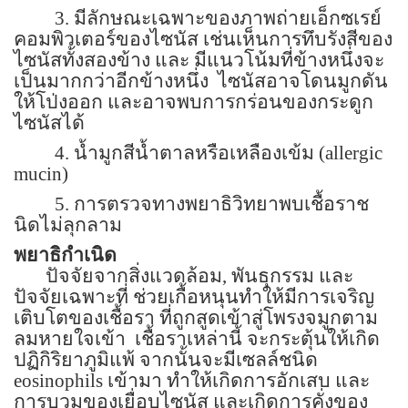
3. มีลักษณะเฉพาะของภาพถ่ายเอ็กซเรย์
คอมพิวเตอร์ของไซนัส เช่นเห็นการทึบรังสีของ
ไซนัสทั้งสองข้าง และ มีแนวโน้มที่ข้างหนึ่งจะ
เป็นมากกว่าอีกข้างหนึ่ง
ไซนัสอาจโดนมูกดัน
ให้โป่งออก และอาจพบการกร่อนของกระดูก
ไซนัสได้
4. น้ำมูกสีน้ำตาลหรือเหลืองเข้ม (
allergic
mucin)
5. การตรวจทางพยาธิวิทยาพบเชื้อราช
นิดไม่ลุกลาม
พยาธิกำเนิด
ปัจจัยจากสิ่งแวดล้อม, พันธุกรรม และ
ปัจจัยเฉพาะที่ ช่วยเกื้อหนุนทำให้มีการเจริญ
เติบโตของเชื้อรา ที่ถูกสูดเข้าสู่โพรงจมูกตาม
ลมหายใจเข้า
เชื้อราเหล่านี้ จะกระตุ้นให้เกิด
ปฏิกิริยาภูมิแพ้ จากนั้นจะมีเซลล์ชนิด
eosinophils
เข้ามา ทำให้เกิดการอักเสบ และ
การบวมของเยื่อบุไซนัส และเกิดการคั่งของ