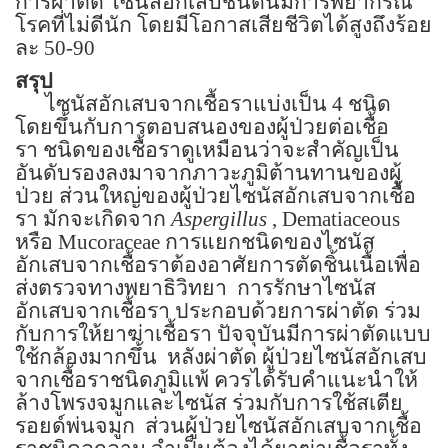
การผ่าตัด ไซนัสอักเสบชนิดนี้มีการพยากรณ์
โรคที่ไม่ดีนัก โดยมีโอกาสเสียชีวิตได้สูงถึงร้อย
ละ
50-90
สรุป
ไซนัสอักเสบจากเชื้อราแบ่งเป็น
4
ชนิด
โดยขึ้นกับการตอบสนองของผู้ป่วยต่อเชื้อ
รา
ชนิดของเชื้อราดูเหมือนว่าจะสำคัญเป็น
อันดับรองลงมาจากภาวะภูมิต้านทานของผู้
ป่วย
ส่วนใหญ่ของผู้ป่วยไซนัสอักเสบจากเชื้อ
รา มักจะเกิดจาก
Aspergillus
, Dematiaceous
หรือ
Mucoraceae
การแยกชนิดของไซนัส
อักเสบจากเชื้อราต้องอาศัยการตัดชิ้นเนื้อเพื่อ
ส่งตรวจทางพยาธิวิทยา
การรักษาไซนัส
อักเสบจากเชื้อรา ประกอบด้วยการผ่าตัด ร่วม
กับการให้ยาฆ่าเชื้อรา ปัจจุบันมีการผ่าตัดแบบ
ใช้กล้องมากขึ้น
หลังผ่าตัด ผู้ป่วยไซนัสอักเสบ
จากเชื้อราชนิดภูมิแพ้ ควรได้รับคำแนะนำให้
ล้างโพรงจมูกและไซนัส ร่วมกับการใช้สเตีย
รอยด์พ่นจมูก
ส่วนผู้ป่วยไซนัสอักเสบจากเชื้อ