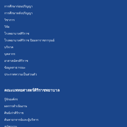
การศึกษาก่อนปริญญา
การศึกษาหลังปริญญา
วิชาการ
วิจัย
โรงพยาบาลศิริราช
โรงพยาบาลศิริราช ปิยมหาราชการุณย์
บริจาค
บุคลากร
อาสาสมัครศิริราช
ข้อมูลสาธารณะ
ประกาศความเป็นส่วนตัว
คณะแพทยศาสตร์ศิริราชพยาบาล
รู้จักองค์กร
ผลการดำเนินงาน
ศิษย์เก่าศิริราช
ค้นหาอาจารย์และผู้บริหาร
สมัครงาน