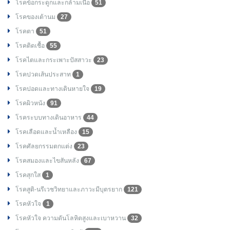
โรคข้อกระดูกและกล้ามเนื้อ
51
โรคของเต้านม
27
โรคตา
51
โรคติดเชื้อ
55
โรคไตและกระเพาะปัสสาวะ
23
โรคปวดเส้นประสาท
1
โรคปอดและทางเดินหายใจ
19
โรคผิวหนัง
91
โรคระบบทางเดินอาหาร
44
โรคเลือดและน้ำเหลือง
15
โรคศัลยกรรมตกแต่ง
23
โรคสมองและไขสันหลัง
67
โรคสุกใส
1
โรคสูติ-นรีเวชวิทยาและภาวะมีบุตรยาก
121
โรคหัวใจ
1
โรคหัวใจ ความดันโลหิตสูงและเบาหวาน
32