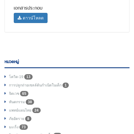
เอกสารประกอบ
ดาวน์โหลด
หมวดหมู่
โควิด-19
13
การปลูกถ่ายเซลล์ต้นกำเนิดในเด็ก
1
จิตเวช
65
ทันตกรรม
38
แพทย์แผนไทย
24
ภัยอัตราย
8
มะเร็ง
73