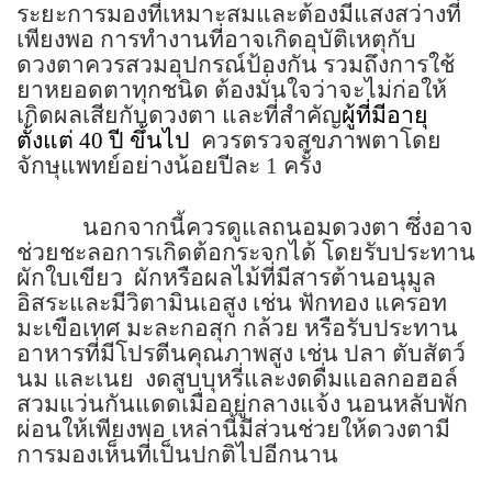
ระยะการมองที่เหมาะสมและต้องมีแสงสว่างที่
เพียงพอ การทำงานที่อาจเกิดอุบัติเหตุกับ
ดวงตาควรสวมอุปกรณ์ป้องกัน รวมถึงการใช้
ยาหยอดตาทุกชนิด ต้องมั่นใจว่าจะไม่ก่อให้
เกิดผลเสียกับดวงตา และที่สําคัญ
ผู้ที่มีอายุ
ตั้งแต่ 40 ปี ขึ้นไป
ควรตรวจสุขภาพตาโดย
จักษุแพทย์อย่างน้อยปีละ 1 ครั้ง
นอกจากนี้ควรดูแลถนอมดวงตา ซึ่งอาจ
ช่วยชะลอการเกิดต้อกระจกได้ โดยรับประทาน
ผักใบเขียว
ผักหรือผลไม้ที่มีสารต้านอนุมูล
อิสระและมีวิตามินเอสูง เช่น ฟักทอง แครอท
มะเขือเทศ มะละกอสุก กล้วย หรือรับประทาน
อาหารที่มีโปรตีนคุณภาพสูง เช่น ป
ลา ตับสัตว์
นม และเนย
งดสูบบุหรี่และงดดื่มแอลกอฮอล์
สวมแว่นกันแดดเมื่ออยู่กลางแจ้ง นอนหลับพัก
ผ่อนให้เพียงพอ เหล่านี้มีส่วนช่วยให้ดวงตามี
การมองเห็นที่เป็นปกติไปอีกนาน