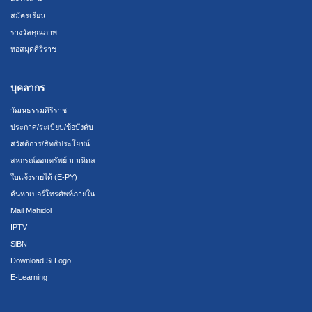
สมัครเรียน
รางวัลคุณภาพ
หอสมุดศิริราช
บุคลากร
วัฒนธรรมศิริราช
ประกาศ/ระเบียบ/ข้อบังคับ
สวัสดิการ/สิทธิประโยชน์
สหกรณ์ออมทรัพย์ ม.มหิดล
ใบแจ้งรายได้ (E-PY)
ค้นหาเบอร์โทรศัพท์ภายใน
Mail Mahidol
IPTV
SiBN
Download Si Logo
E-Learning