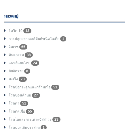
หมวดหมู่
โควิด-19
13
การปลูกถ่ายเซลล์ต้นกำเนิดในเด็ก
1
จิตเวช
65
ทันตกรรม
38
แพทย์แผนไทย
24
ภัยอัตราย
8
มะเร็ง
73
โรคข้อกระดูกและกล้ามเนื้อ
51
โรคของเต้านม
27
โรคตา
51
โรคติดเชื้อ
55
โรคไตและกระเพาะปัสสาวะ
23
โรคปวดเส้นประสาท
1