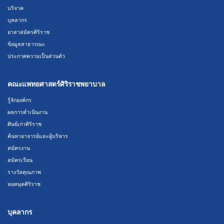
บริจาค
บุคลากร
อาสาสมัครศิริราช
ข้อมูลสาธารณะ
ประกาศความเป็นส่วนตัว
คณะแพทยศาสตร์ศิริราชพยาบาล
รู้จักองค์กร
ผลการดำเนินงาน
ศิษย์เก่าศิริราช
ค้นหาอาจารย์และผู้บริหาร
สมัครงาน
สมัครเรียน
รางวัลคุณภาพ
หอสมุดศิริราช
บุคลากร