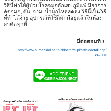
วิธีนี้ทำให้ผู้ป่วยโรคจมูกอักเสบภูมิแพ้ มีอาการ
คัดจมูก, คัน, จาม, น้ำมูกไหลลดลง วิธีนี้เป็นวิธี
ที่ทำได้ง่าย อุปกรณ์ที่ใช้ก็มักมีอยู่แล้วในห้อง
ผ่าตัดทุกที่
-มีต่อตอนที่ 3-
http://www.si.mahidol.ac.th/sidoctor/e-pl/articledetail.asp?
id=1118