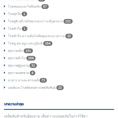
โรคสมองและไขสันหลัง
67
โรคสุกใส
1
โรคสูติ-นรีเวชวิทยาและภาวะมีบุตรยาก
121
โรคหัวใจ
1
โรคหัวใจ ความดันโลหิตสูงและเบาหวาน
32
โรคหู คอ จมูก และภูมิแพ้
264
สุขภาพเด็ก
101
สุขภาพทั่วไป
208
สุขภาพผู้สูงอายุ
31
สุขภาพเพศชาย
8
อาหาร ยาและสารเคมี
73
เอดส์และโรคติดต่อทางเพศสัมพันธ์
22
บทความล่าสุด
เคล็ดลับสำหรับผู้สูงอายุ เพื่อความปลอดภัยในการใช้ยา