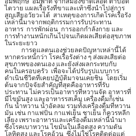
อัมพฤกษ์ อัมพาต จากสมองขาดเลือด ตาบอด
ไตวาย แผลเรื้อรังที่ขาและเท้าซึ่งนำไปสู่การ
สูญเสียอวัยวะได้ สาเหตุของการเกิดโรคเรื้อรัง
เหล่านี้มาจากพฤติกรรมการรับประทาน
อาหาร การพักผ่อน การออกกำลังกาย และ
การทำงานหนักเกินไปจนเกิดผลเสียต่อสุขภาพ
ในระยะยาว
การดูแลตนเองช่วยลดปัญหาเหล่านี้ได้
หากตระหนักว่า โรคเรื้อรังต่าง ๆ ส่งผลเสียต่อ
สุขภาพของตนเอง และยังส่งผลกระทบกับ
คนในครอบครัว เพื่อจะได้ปรับรูปแบบการ
ดำเนินชีวิตที่เคยปฏิบัติมาจนเคยชิน โดยเริ่ม
ต้นจากปัจจัยสำคัญที่สุดคืออาหารที่รับ
ประทาน ไม่ควรเป็นอาหารที่หวานจัด อาหารที่
มีไขมันสูง และอาหารรสเค็ม เครื่องดื่มก็เช่น
กัน น้ำหวาน น้ำอัดลม รวมทั้งเครื่องดื่มที่หวาน
มัน เช่น กาแฟปั่น กาแฟเย็น ชาเย็น ก็ควรหลีก
เลี่ยง เพราะอาหารและเครื่องดื่มเหล่านี้นำมา
ซึ่งโรคเบาหวาน ไขมันในเลือดสูง ความดัน
โลหิตสูง และโรคอ้วน ซึ่งไม่ใช่โรคติดต่อแต่