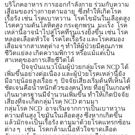
บริโภคอาหาร การออกกำลังกาย ร่วมกับความ
เสื่อมของร่างกายตามอายุ ซึ่งทำให้เกิดโรค
เรื้อรัง เช่น โรคเบาหวาน โรคไขมันในเลือดสูง
โรคความดันโลหิตสูง กระดูกพรุน มะเร็ง โรค
เหล่านี้อาจนำไปสู่โรคที่รุนแรงยิ่งขึ้น เช่น โรค
หลอดเลือดหัวใจ โรคไตเรื้อรัง และโรคสมอง
เสื่อมจากสาเหตุต่าง ๆ ทำให้ผู้ป่วยมีคุณภาพ
ชีวิตแย่ลง เกิดความพิการ หรือแม้แต่เป็น
สาเหตุของการเสียชีวิตได้
ปัจจุบันแนวโน้มผู้ป่วยกลุ่มโรค NCD ได้
เพิ่มขึ้นอย่างต่อเนื่อง และผู้ป่วยโรคเหล่านี้ยัง
มีอายุน้อยลงเรื่อย ๆ ปัจจัยเสี่ยงเริ่มต้นที่เห็นได้
ชัดเจนคือน้ำหนักตัวของคนไทย ที่อยู่ในเกณฑ์
เกินมาตรฐานมีจำนวนเพิ่มขึ้น ทำให้เกิดปัจจัย
เสี่ยงที่จะเกิดกลุ่มโรค NCD ตามมา
กลุ่มโรค NCD อาจเริ่มจากการเป็นเบาหวาน
ความดันสูง ไขมันในเลือดสูง ซึ่งหากเกิดขึ้น
แล้วมักจะเป็นเรื้อรัง ตามมาด้วยโรคแทรกซ้อน
ต่าง ๆ เช่น โรคกล้ามเนื้อหัวใจขาดเลือด