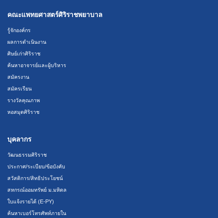
คณะแพทยศาสตร์ศิริราชพยาบาล
รู้จักองค์กร
ผลการดำเนินงาน
ศิษย์เก่าศิริราช
ค้นหาอาจารย์และผู้บริหาร
สมัครงาน
สมัครเรียน
รางวัลคุณภาพ
หอสมุดศิริราช
บุคลากร
วัฒนธรรมศิริราช
ประกาศ/ระเบียบ/ข้อบังคับ
สวัสดิการ/สิทธิประโยชน์
สหกรณ์ออมทรัพย์ ม.มหิดล
ใบแจ้งรายได้ (E-PY)
ค้นหาเบอร์โทรศัพท์ภายใน