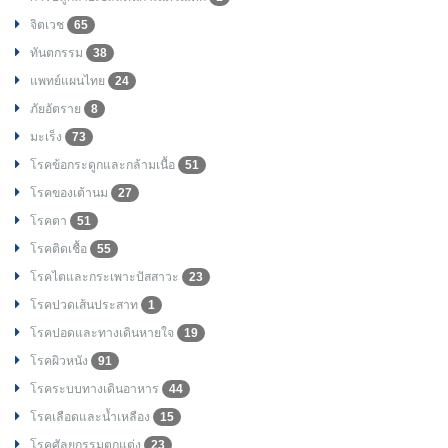
จิตเวช
65
ทันตกรรม
38
แพทย์แผนไทย
24
ภัยอัตราย
8
มะเร็ง
73
โรคข้อกระดูกและกล้ามเนื้อ
51
โรคของเต้านม
27
โรคตา
51
โรคติดเชื้อ
55
โรคไตและกระเพาะปัสสาวะ
23
โรคปวดเส้นประสาท
1
โรคปอดและทางเดินหายใจ
19
โรคผิวหนัง
91
โรคระบบทางเดินอาหาร
44
โรคเลือดและน้ำเหลือง
15
โรคศัลยกรรมตกแต่ง
23