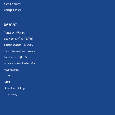
รางวัลคุณภาพ
หอสมุดศิริราช
บุคลากร
วัฒนธรรมศิริราช
ประกาศ/ระเบียบ/ข้อบังคับ
สวัสดิการ/สิทธิประโยชน์
สหกรณ์ออมทรัพย์ ม.มหิดล
ใบแจ้งรายได้ (E-PY)
ค้นหาเบอร์โทรศัพท์ภายใน
Mail Mahidol
IPTV
SiBN
Download Si Logo
E-Learning