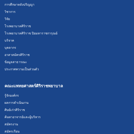
การศึกษาหลังปริญญา
วิชาการ
วิจัย
โรงพยาบาลศิริราช
โรงพยาบาลศิริราช ปิยมหาราชการุณย์
บริจาค
บุคลากร
อาสาสมัครศิริราช
ข้อมูลสาธารณะ
ประกาศความเป็นส่วนตัว
คณะแพทยศาสตร์ศิริราชพยาบาล
รู้จักองค์กร
ผลการดำเนินงาน
ศิษย์เก่าศิริราช
ค้นหาอาจารย์และผู้บริหาร
สมัครงาน
สมัครเรียน