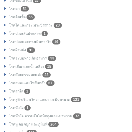
โรคของเต้านม
27
โรคตา
51
โรคติดเชื้อ
55
โรคไตและกระเพาะปัสสาวะ
23
โรคปวดเส้นประสาท
1
โรคปอดและทางเดินหายใจ
19
โรคผิวหนัง
91
โรคระบบทางเดินอาหาร
44
โรคเลือดและน้ำเหลือง
15
โรคศัลยกรรมตกแต่ง
23
โรคสมองและไขสันหลัง
67
โรคสุกใส
1
โรคสูติ-นรีเวชวิทยาและภาวะมีบุตรยาก
121
โรคหัวใจ
1
โรคหัวใจ ความดันโลหิตสูงและเบาหวาน
32
โรคหู คอ จมูก และภูมิแพ้
264