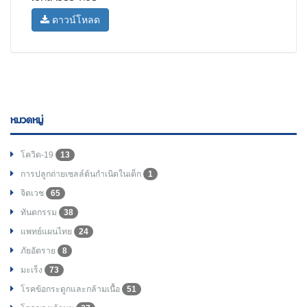
ดาวน์โหลด
หมวดหมู่
โควิด-19
13
การปลูกถ่ายเซลล์ต้นกำเนิดในเด็ก
1
จิตเวช
65
ทันตกรรม
38
แพทย์แผนไทย
24
ภัยอัตราย
8
มะเร็ง
73
โรคข้อกระดูกและกล้ามเนื้อ
51