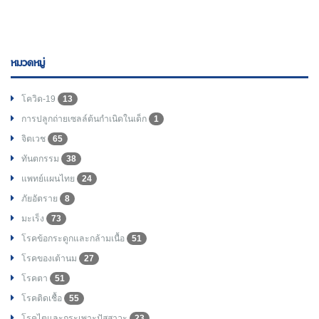
หมวดหมู่
โควิด-19
13
การปลูกถ่ายเซลล์ต้นกำเนิดในเด็ก
1
จิตเวช
65
ทันตกรรม
38
แพทย์แผนไทย
24
ภัยอัตราย
8
มะเร็ง
73
โรคข้อกระดูกและกล้ามเนื้อ
51
โรคของเต้านม
27
โรคตา
51
โรคติดเชื้อ
55
โรคไตและกระเพาะปัสสาวะ
23