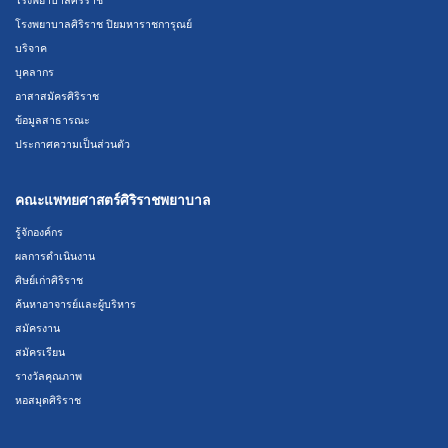
โรงพยาบาลศิริราช ปิยมหาราชการุณย์
บริจาค
บุคลากร
อาสาสมัครศิริราช
ข้อมูลสาธารณะ
ประกาศความเป็นส่วนตัว
คณะแพทยศาสตร์ศิริราชพยาบาล
รู้จักองค์กร
ผลการดำเนินงาน
ศิษย์เก่าศิริราช
ค้นหาอาจารย์และผู้บริหาร
สมัครงาน
สมัครเรียน
รางวัลคุณภาพ
หอสมุดศิริราช