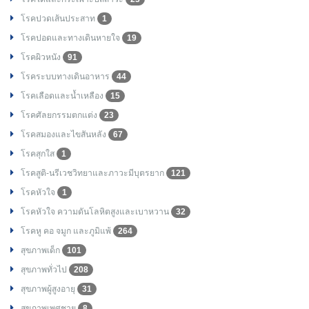
โรคปวดเส้นประสาท
1
โรคปอดและทางเดินหายใจ
19
โรคผิวหนัง
91
โรคระบบทางเดินอาหาร
44
โรคเลือดและน้ำเหลือง
15
โรคศัลยกรรมตกแต่ง
23
โรคสมองและไขสันหลัง
67
โรคสุกใส
1
โรคสูติ-นรีเวชวิทยาและภาวะมีบุตรยาก
121
โรคหัวใจ
1
โรคหัวใจ ความดันโลหิตสูงและเบาหวาน
32
โรคหู คอ จมูก และภูมิแพ้
264
สุขภาพเด็ก
101
สุขภาพทั่วไป
208
สุขภาพผู้สูงอายุ
31
สุขภาพเพศชาย
8