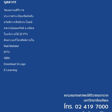
บุคลากร
วัฒนธรรมศิริราช
ประกาศ/ระเบียบ/ข้อบังคับ
สวัสดิการ/สิทธิประโยชน์
สหกรณ์ออมทรัพย์ ม.มหิดล
ใบแจ้งรายได้ (E-PY)
ค้นหาเบอร์โทรศัพท์ภายใน
Mail Mahidol
IPTV
SiBN
Download Si Logo
E-Learning
คณะแพทยศาสตร์ศิริราชพยาบาล
มหาวิทยาลัยมหิดล
โทร.
02 419 7000