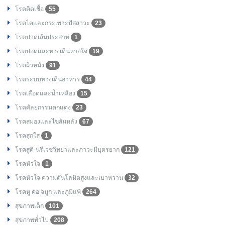
โรคติดเชื้อ
55
โรคไตและกระเพาะปัสสาวะ
23
โรคปวดเส้นประสาท
1
โรคปอดและทางเดินหายใจ
19
โรคผิวหนัง
91
โรคระบบทางเดินอาหาร
44
โรคเลือดและน้ำเหลือง
15
โรคศัลยกรรมตกแต่ง
23
โรคสมองและไขสันหลัง
67
โรคสุกใส
1
โรคสูติ-นรีเวชวิทยาและภาวะมีบุตรยาก
121
โรคหัวใจ
1
โรคหัวใจ ความดันโลหิตสูงและเบาหวาน
32
โรคหู คอ จมูก และภูมิแพ้
264
สุขภาพเด็ก
101
สุขภาพทั่วไป
208