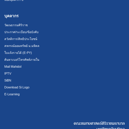
บุคลากร
วัฒนธรรมศิริราช
ประกาศ/ระเบียบ/ข้อบังคับ
สวัสดิการ/สิทธิประโยชน์
สหกรณ์ออมทรัพย์ ม.มหิดล
ใบแจ้งรายได้ (E-PY)
ค้นหาเบอร์โทรศัพท์ภายใน
Mail Mahidol
IPTV
SiBN
Download Si Logo
E-Learning
คณะแพทยศาสตร์ศิริราชพยาบาล