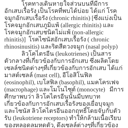
โรคทางเดินหายใจส่วนบนที่มีการ
อักเสบเรื้อรัง เป็นโรคที่พบได้บ่อย ได้แก่ โรค
จมูกอักเสบเรื้อรัง (
chronic rhinitis
)
[
ซึ่งแบ่งเป็น
โรคจมูกอักเสบภูมิแพ้ (
allergic rhinitis
) และ
โรคจมูกอักเสบชนิดไม่แพ้ (
non-allergic
rhinitis
)
]
โรคไซนัสอักเสบเรื้อรัง (
chronic
rhinosinusitis
) และริดสีดวงจมูก (
nasal polyp
)
ลิวโคไตรอีน (
leukotrienes
) เป็นสาร
ตัวกลางที่เกี่ยวข้องกับการอักเสบ ซึ่งผลิตโดย
เซลล์ชนิดต่างๆที่เกี่ยวข้องกับการอักเสบ ได้แก่
มาสต์เซลล์ (
mast cell
), อีโอสิโนฟิล
(
eosinophil
), เบโสฟิล (
basophil
), แมคโครเฟจ
(
macrophage
) และโมโนไซต์ (
monocyte
)
มีการ
ศึกษาพบว่า ลิวโคไตรอีนนั้นมีบทบาท
เกี่ยวข้องกับการอักเสบเรื้อรังของเยื่อบุจมูก
และไซนัส ลิวโคไตรอีนออกฤทธิ์โดยจับกับตัว
รับ (
leukotriene receptors
) ทำให้กล้ามเนื้อเรียบ
ของหลอดลมหดตัว, ดึงเซลล์ต่างๆที่เกี่ยวข้อง