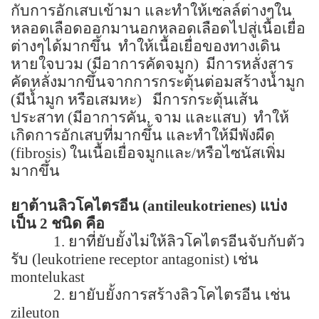
กับการอักเสบเข้ามา และทำให้เซลล์ต่างๆใน
หลอดเลือดออกมานอกหลอดเลือดไปสู่เนื้อเยื่อ
ต่างๆได้มากขึ้น
ทำให้เนื้อเยื่อของทางเดิน
หายใจบวม (มีอาการคัดจมูก)
มีการหลั่งสาร
คัดหลั่งมากขึ้นจากการกระตุ้นต่อมสร้างน้ำมูก
(มีน้ำมูก หรือเสมหะ)
มีการกระตุ้นเส้น
ประสาท (มีอาการคัน, จาม และแสบ)
ทำให้
เกิดการอักเสบที่มากขึ้น และทำให้มีพังผืด
(
fibrosis
) ในเนื้อเยื่อจมูกและ/หรือไซนัสเพิ่ม
มากขึ้น
ยาต้านลิวโคไตรอีน
(antileukotrienes)
แบ่ง
เป็น
2
ชนิด คือ
1. ยาที่ยับยั้งไม่ให้ลิวโคไตรอีนจับกับตัว
รับ (
leukotriene receptor antagonist
) เช่น
montelukast
2. ยายับยั้งการสร้างลิวโคไตรอีน เช่น
zileuton