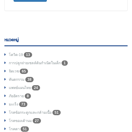
หมวดหมู่
โควิด-19
13
การปลูกถ่ายเซลล์ต้นกำเนิดในเด็ก
1
จิตเวช
65
ทันตกรรม
38
แพทย์แผนไทย
24
ภัยอัตราย
8
มะเร็ง
73
โรคข้อกระดูกและกล้ามเนื้อ
51
โรคของเต้านม
27
โรคตา
51