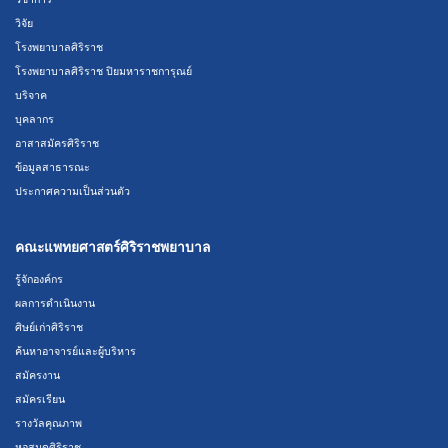
วิจัย
โรงพยาบาลศิริราช
โรงพยาบาลศิริราช ปิยมหาราชการุณย์
บริจาค
บุคลากร
อาสาสมัครศิริราช
ข้อมูลสาธารณะ
ประกาศความเป็นส่วนตัว
คณะแพทยศาสตร์ศิริราชพยาบาล
รู้จักองค์กร
ผลการดำเนินงาน
ศิษย์เก่าศิริราช
ค้นหาอาจารย์และผู้บริหาร
สมัครงาน
สมัครเรียน
รางวัลคุณภาพ
หอสมุดศิริราช