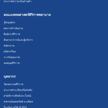
ประกาศความเป็นส่วนตัว
คณะแพทยศาสตร์ศิริราชพยาบาล
รู้จักองค์กร
ผลการดำเนินงาน
ศิษย์เก่าศิริราช
ค้นหาอาจารย์และผู้บริหาร
สมัครงาน
สมัครเรียน
รางวัลคุณภาพ
หอสมุดศิริราช
บุคลากร
วัฒนธรรมศิริราช
ประกาศ/ระเบียบ/ข้อบังคับ
สวัสดิการ/สิทธิประโยชน์
สหกรณ์ออมทรัพย์ ม.มหิดล
ใบแจ้งรายได้ (E-PY)