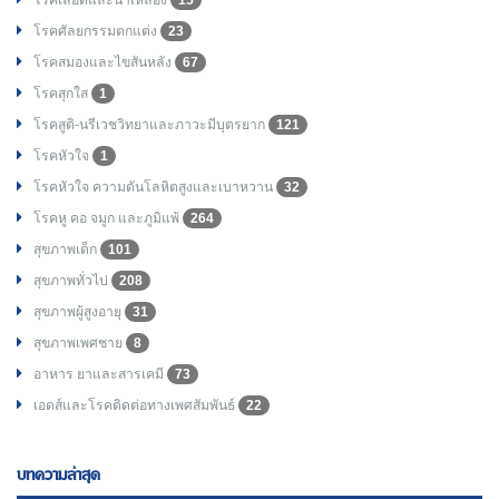
โรคศัลยกรรมตกแต่ง
23
โรคสมองและไขสันหลัง
67
โรคสุกใส
1
โรคสูติ-นรีเวชวิทยาและภาวะมีบุตรยาก
121
โรคหัวใจ
1
โรคหัวใจ ความดันโลหิตสูงและเบาหวาน
32
โรคหู คอ จมูก และภูมิแพ้
264
สุขภาพเด็ก
101
สุขภาพทั่วไป
208
สุขภาพผู้สูงอายุ
31
สุขภาพเพศชาย
8
อาหาร ยาและสารเคมี
73
เอดส์และโรคติดต่อทางเพศสัมพันธ์
22
บทความล่าสุด