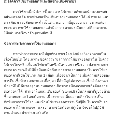
เมื่อใดควรใช้ยาหยอดตาและผลข้างเคียงจากยา
ควรใช้ยาเมื่อมีข้อบ่งชี้ และควรใช้ยาตามคำแนะนำของแพทย์
อย่างเคร่งครัด ตัวอย่างผลข้างเคียงของยาหยอดตา ได้แก่ ตาแดง แสบ
ตา เคืองตา เปลือกตาคล้ำ เป็นต้น นอกจากนี้ผู้ป่วยบางรายอาจแพ้ยา
หยอดตา หากใช้ยาหยอดตาแล้วมีอาการตาแดง คันตา เปลือกตาบวม
ให้กลับมาปรึกษาจักษุแพทย์ทันที
ข้อควรระวังจากการใช้ยาหยอดตา
หากทำการหยอดตาไม่ถูกต้อง จากเรื่องเล็กน้อยก็อาจกลายเป็น
เรื่องใหญ่ได้ โดยเฉพาะข้อควรระวังจากการใช้ยาหยอดตานั้น ไม่ควร
ใช้กรรไกรหรือเข็มลนไฟมาเปิดหรือตัดขวดยา หรือเจาะปลายขวดยา
หยอดตา ระวังไม่ให้นิ้วมือสัมผัสกับปลายขวดยาหยอดตาไม่ควรใช้ยา
หยอดตาที่เปิดใช้นานเกิน 1 เดือน เนื่องจากเป็นการเพิ่มความเสี่ยงของ
การติดเชื้อที่กระจกตาและเยื่อบุตา ที่สำคัญไม่ควรหลงเชื่อคำโฆษณา
นำยาที่ไม่ได้มาตรฐานมาหยอดตาเด็ดขาด เนื่องจากอาจเกิดอันตราย
ต่อดวงตาได้ ส่วนยาในกลุ่มเตียรอยด์ (steroid) เป็นกลุ่มยาที่ผู้ป่วยห้าม
ซื้อมาหยอดเองโดยเด็ดขาด เนื่องจากจะเพิ่มความเสี่ยงในการเป็น
ต้อหินจากการใช้ยา และห้ามใช้ยาหยอดตาร่วมกับผู้อื่น ไม่ควรเก็บยา
หยอดตาไว้กลางแจ้ง และยาบางชนิดต้องแช่ตู้เย็น จึงขอให้ปฏิบัติ
ตามคำแนะนำอย่างเคร่งครัด