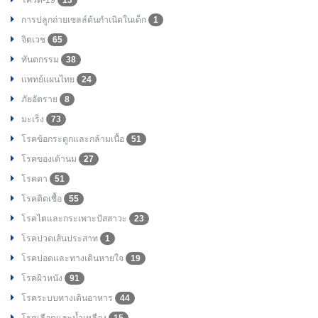
การปลูกถ่ายเซลล์ต้นกำเนิดในเด็ก
1
จิตเวช
65
ทันตกรรม
38
แพทย์แผนไทย
24
ภัยอัตราย
8
มะเร็ง
73
โรคข้อกระดูกและกล้ามเนื้อ
51
โรคของเต้านม
27
โรคตา
51
โรคติดเชื้อ
55
โรคไตและกระเพาะปัสสาวะ
23
โรคปวดเส้นประสาท
1
โรคปอดและทางเดินหายใจ
19
โรคผิวหนัง
91
โรคระบบทางเดินอาหาร
44
โรคเลือดและน้ำเหลือง
15