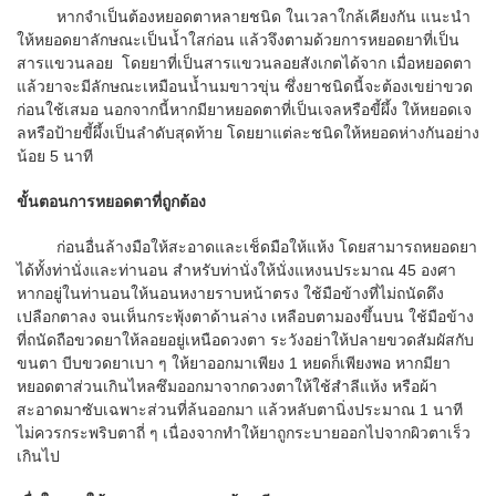
หากจำเป็นต้องหยอดตาหลายชนิด ในเวลาใกล้เคียงกัน แนะนำ
ให้หยอดยาลักษณะเป็นน้ำใสก่อน แล้วจึงตามด้วยการหยอดยาที่เป็น
สารแขวนลอย โดยยาที่เป็นสารแขวนลอยสังเกตได้จาก เมื่อหยอดตา
แล้วยาจะมีลักษณะเหมือนน้ำนมขาวขุ่น ซึ่งยาชนิดนี้จะต้องเขย่าขวด
ก่อนใช้เสมอ นอกจากนี้หากมียาหยอดตาที่เป็นเจลหรือขี้ผึ้ง ให้หยอดเจ
ลหรือป้ายขี้ผึ้งเป็นลำดับสุดท้าย โดยยาแต่ละชนิดให้หยอดห่างกันอย่าง
น้อย 5 นาที
ขั้นตอนการหยอดตาที่ถูกต้อง
ก่อนอื่นล้างมือให้สะอาดและเช็ดมือให้แห้ง โดยสามารถหยอดยา
ได้ทั้งท่านั่งและท่านอน สำหรับท่านั่งให้นั่งแหงนประมาณ 45 องศา
หากอยู่ในท่านอนให้นอนหงายราบหน้าตรง ใช้มือข้างที่ไม่ถนัดดึง
เปลือกตาลง จนเห็นกระพุ้งตาด้านล่าง เหลือบตามองขึ้นบน ใช้มือข้าง
ที่ถนัดถือขวดยาให้ลอยอยู่เหนือดวงตา ระวังอย่าให้ปลายขวดสัมผัสกับ
ขนตา บีบขวดยาเบา ๆ ให้ยาออกมาเพียง 1 หยดก็เพียงพอ หากมียา
หยอดตาส่วนเกินไหลซึมออกมาจากดวงตาให้ใช้สำลีแห้ง หรือผ้า
สะอาดมาซับเฉพาะส่วนที่ล้นออกมา แล้วหลับตานิ่งประมาณ 1 นาที
ไม่ควรกระพริบตาถี่ ๆ เนื่องจากทำให้ยาถูกระบายออกไปจากผิวตาเร็ว
เกินไป