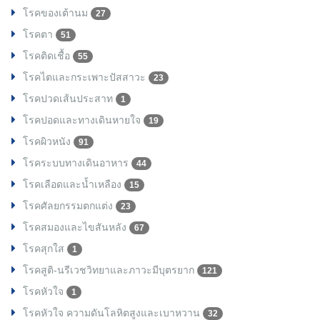
โรคของเต้านม
27
โรคตา
51
โรคติดเชื้อ
55
โรคไตและกระเพาะปัสสาวะ
23
โรคปวดเส้นประสาท
1
โรคปอดและทางเดินหายใจ
19
โรคผิวหนัง
91
โรคระบบทางเดินอาหาร
44
โรคเลือดและน้ำเหลือง
15
โรคศัลยกรรมตกแต่ง
23
โรคสมองและไขสันหลัง
67
โรคสุกใส
1
โรคสูติ-นรีเวชวิทยาและภาวะมีบุตรยาก
121
โรคหัวใจ
1
โรคหัวใจ ความดันโลหิตสูงและเบาหวาน
32