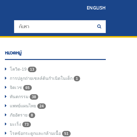
ENGLISH
หมวดหมู่
โควิด-19
13
การปลูกถ่ายเซลล์ต้นกำเนิดในเด็ก
1
จิตเวช
65
ทันตกรรม
38
แพทย์แผนไทย
24
ภัยอัตราย
8
มะเร็ง
73
โรคข้อกระดูกและกล้ามเนื้อ
51