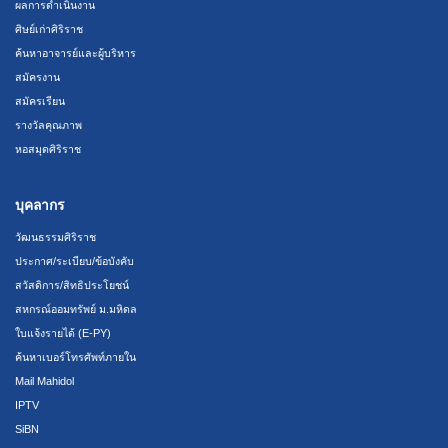
ผลการดำเนินงาน
ศิษย์เก่าศิริราช
ค้นหาอาจารย์และผู้บริหาร
สมัครงาน
สมัครเรียน
รางวัลคุณภาพ
หอสมุดศิริราช
บุคลากร
วัฒนธรรมศิริราช
ประกาศ/ระเบียบ/ข้อบังคับ
สวัสดิการ/สิทธิประโยชน์
สหกรณ์ออมทรัพย์ ม.มหิดล
ใบแจ้งรายได้ (E-PY)
ค้นหาเบอร์โทรศัพท์ภายใน
Mail Mahidol
IPTV
SiBN