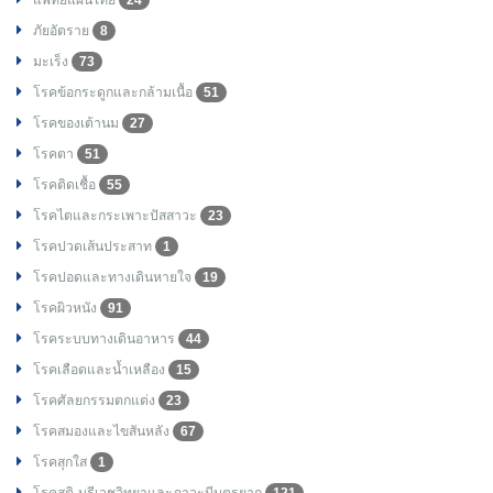
แพทย์แผนไทย
24
ภัยอัตราย
8
มะเร็ง
73
โรคข้อกระดูกและกล้ามเนื้อ
51
โรคของเต้านม
27
โรคตา
51
โรคติดเชื้อ
55
โรคไตและกระเพาะปัสสาวะ
23
โรคปวดเส้นประสาท
1
โรคปอดและทางเดินหายใจ
19
โรคผิวหนัง
91
โรคระบบทางเดินอาหาร
44
โรคเลือดและน้ำเหลือง
15
โรคศัลยกรรมตกแต่ง
23
โรคสมองและไขสันหลัง
67
โรคสุกใส
1