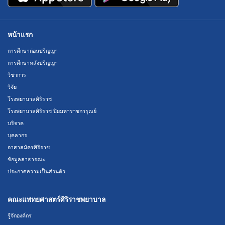
หน้าแรก
การศึกษาก่อนปริญญา
การศึกษาหลังปริญญา
วิชาการ
วิจัย
โรงพยาบาลศิริราช
โรงพยาบาลศิริราช ปิยมหาราชการุณย์
บริจาค
บุคลากร
อาสาสมัครศิริราช
ข้อมูลสาธารณะ
ประกาศความเป็นส่วนตัว
คณะแพทยศาสตร์ศิริราชพยาบาล
รู้จักองค์กร