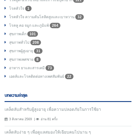
โรคสูติ-นรีเวชวิทยาและภาวะมีบุตรยาก
121
โรคหัวใจ
1
โรคหัวใจ ความดันโลหิตสูงและเบาหวาน
32
โรคหู คอ จมูก และภูมิแพ้
264
สุขภาพเด็ก
101
สุขภาพทั่วไป
208
สุขภาพผู้สูงอายุ
31
สุขภาพเพศชาย
8
อาหาร ยาและสารเคมี
73
เอดส์และโรคติดต่อทางเพศสัมพันธ์
22
บทความล่าสุด
เคล็ดลับสำหรับผู้สูงอายุ เพื่อความปลอดภัยในการใช้ยา
3 สิงหาคม 2569
อ่าน 81 ครั้ง
เคล็ดลับง่าย ๆ เพื่อดูแลสมองให้เฉียบคมไปนาน ๆ