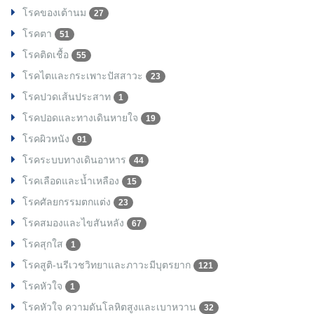
โรคของเต้านม
27
โรคตา
51
โรคติดเชื้อ
55
โรคไตและกระเพาะปัสสาวะ
23
โรคปวดเส้นประสาท
1
โรคปอดและทางเดินหายใจ
19
โรคผิวหนัง
91
โรคระบบทางเดินอาหาร
44
โรคเลือดและน้ำเหลือง
15
โรคศัลยกรรมตกแต่ง
23
โรคสมองและไขสันหลัง
67
โรคสุกใส
1
โรคสูติ-นรีเวชวิทยาและภาวะมีบุตรยาก
121
โรคหัวใจ
1
โรคหัวใจ ความดันโลหิตสูงและเบาหวาน
32