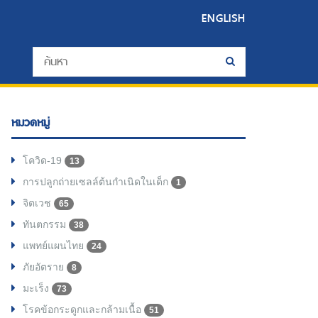
ENGLISH
หมวดหมู่
โควิด-19
13
การปลูกถ่ายเซลล์ต้นกำเนิดในเด็ก
1
จิตเวช
65
ทันตกรรม
38
แพทย์แผนไทย
24
ภัยอัตราย
8
มะเร็ง
73
โรคข้อกระดูกและกล้ามเนื้อ
51