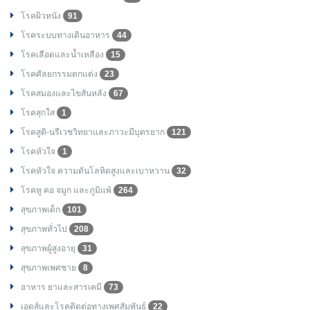
โรคผิวหนัง
91
โรคระบบทางเดินอาหาร
44
โรคเลือดและน้ำเหลือง
15
โรคศัลยกรรมตกแต่ง
23
โรคสมองและไขสันหลัง
67
โรคสุกใส
1
โรคสูติ-นรีเวชวิทยาและภาวะมีบุตรยาก
121
โรคหัวใจ
1
โรคหัวใจ ความดันโลหิตสูงและเบาหวาน
32
โรคหู คอ จมูก และภูมิแพ้
264
สุขภาพเด็ก
101
สุขภาพทั่วไป
208
สุขภาพผู้สูงอายุ
31
สุขภาพเพศชาย
8
อาหาร ยาและสารเคมี
73
เอดส์และโรคติดต่อทางเพศสัมพันธ์
22