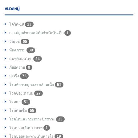
หมวดหมู่
โควิด-19
13
การปลูกถ่ายเซลล์ต้นกำเนิดในเด็ก
1
จิตเวช
65
ทันตกรรม
38
แพทย์แผนไทย
24
ภัยอัตราย
8
มะเร็ง
73
โรคข้อกระดูกและกล้ามเนื้อ
51
โรคของเต้านม
27
โรคตา
51
โรคติดเชื้อ
55
โรคไตและกระเพาะปัสสาวะ
23
โรคปวดเส้นประสาท
1
โรคปอดและทางเดินหายใจ
19