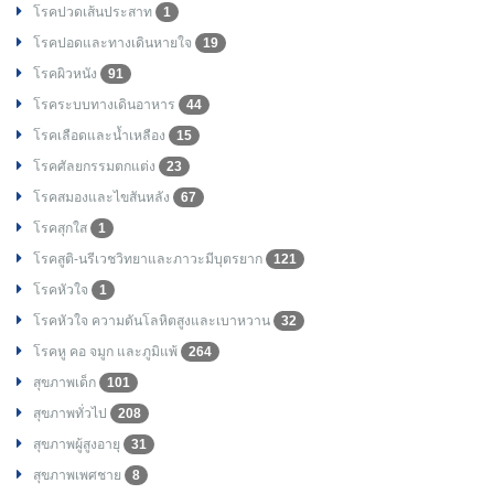
โรคปวดเส้นประสาท
1
โรคปอดและทางเดินหายใจ
19
โรคผิวหนัง
91
โรคระบบทางเดินอาหาร
44
โรคเลือดและน้ำเหลือง
15
โรคศัลยกรรมตกแต่ง
23
โรคสมองและไขสันหลัง
67
โรคสุกใส
1
โรคสูติ-นรีเวชวิทยาและภาวะมีบุตรยาก
121
โรคหัวใจ
1
โรคหัวใจ ความดันโลหิตสูงและเบาหวาน
32
โรคหู คอ จมูก และภูมิแพ้
264
สุขภาพเด็ก
101
สุขภาพทั่วไป
208
สุขภาพผู้สูงอายุ
31
สุขภาพเพศชาย
8