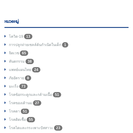
หมวดหมู่
โควิด-19
13
การปลูกถ่ายเซลล์ต้นกำเนิดในเด็ก
1
จิตเวช
65
ทันตกรรม
38
แพทย์แผนไทย
24
ภัยอัตราย
8
มะเร็ง
73
โรคข้อกระดูกและกล้ามเนื้อ
51
โรคของเต้านม
27
โรคตา
51
โรคติดเชื้อ
55
โรคไตและกระเพาะปัสสาวะ
23