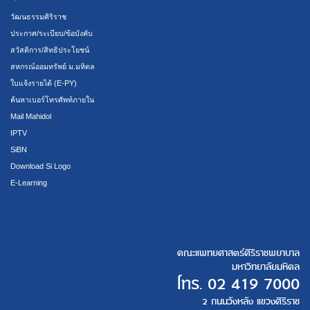
วัฒนธรรมศิริราช
ประกาศ/ระเบียบ/ข้อบังคับ
สวัสดิการ/สิทธิประโยชน์
สหกรณ์ออมทรัพย์ ม.มหิดล
ใบแจ้งรายได้ (E-PY)
ค้นหาเบอร์โทรศัพท์ภายใน
Mail Mahidol
IPTV
SiBN
Download Si Logo
E-Learning
คณะแพทยศาสตร์ศิริราชพยาบาล
มหาวิทยาลัยมหิดล
โทร.
02 419 7000
2 ถนนวังหลัง แขวงศิริราช