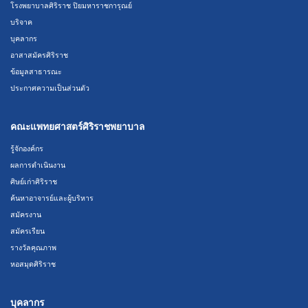
โรงพยาบาลศิริราช ปิยมหาราชการุณย์
บริจาค
บุคลากร
อาสาสมัครศิริราช
ข้อมูลสาธารณะ
ประกาศความเป็นส่วนตัว
คณะแพทยศาสตร์ศิริราชพยาบาล
รู้จักองค์กร
ผลการดำเนินงาน
ศิษย์เก่าศิริราช
ค้นหาอาจารย์และผู้บริหาร
สมัครงาน
สมัครเรียน
รางวัลคุณภาพ
หอสมุดศิริราช
บุคลากร