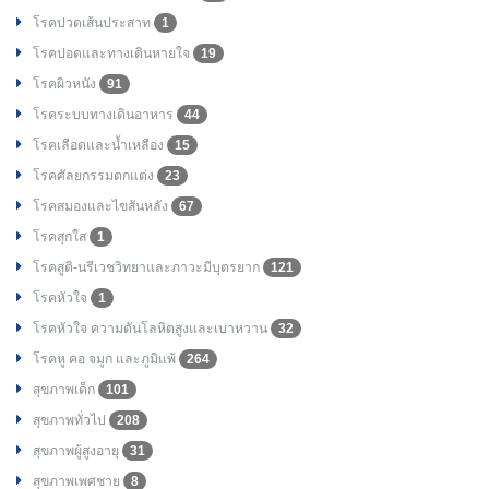
โรคปวดเส้นประสาท
1
โรคปอดและทางเดินหายใจ
19
โรคผิวหนัง
91
โรคระบบทางเดินอาหาร
44
โรคเลือดและน้ำเหลือง
15
โรคศัลยกรรมตกแต่ง
23
โรคสมองและไขสันหลัง
67
โรคสุกใส
1
โรคสูติ-นรีเวชวิทยาและภาวะมีบุตรยาก
121
โรคหัวใจ
1
โรคหัวใจ ความดันโลหิตสูงและเบาหวาน
32
โรคหู คอ จมูก และภูมิแพ้
264
สุขภาพเด็ก
101
สุขภาพทั่วไป
208
สุขภาพผู้สูงอายุ
31
สุขภาพเพศชาย
8