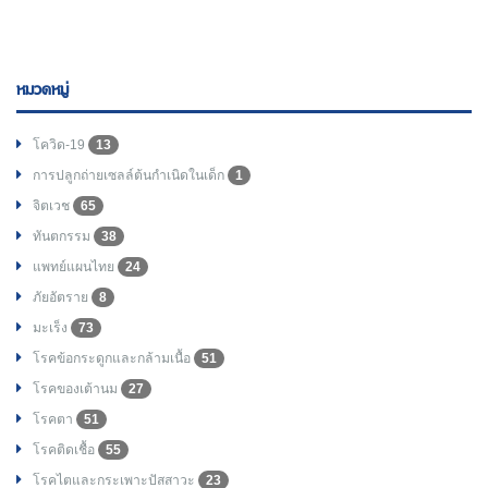
หมวดหมู่
โควิด-19
13
การปลูกถ่ายเซลล์ต้นกำเนิดในเด็ก
1
จิตเวช
65
ทันตกรรม
38
แพทย์แผนไทย
24
ภัยอัตราย
8
มะเร็ง
73
โรคข้อกระดูกและกล้ามเนื้อ
51
โรคของเต้านม
27
โรคตา
51
โรคติดเชื้อ
55
โรคไตและกระเพาะปัสสาวะ
23