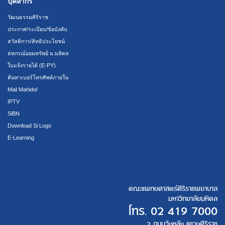
บุคลากร
วัฒนธรรมศิริราช
ประกาศ/ระเบียบ/ข้อบังคับ
สวัสดิการ/สิทธิประโยชน์
สหกรณ์ออมทรัพย์ ม.มหิดล
ใบแจ้งรายได้ (E-PY)
ค้นหาเบอร์โทรศัพท์ภายใน
Mail Mahidol
IPTV
SiBN
Download Si Logo
E-Learning
คณะแพทยศาสตร์ศิริราชพยาบาล
มหาวิทยาลัยมหิดล
โทร.
02 419 7000
2 ถนนวังหลัง แขวงศิริราช