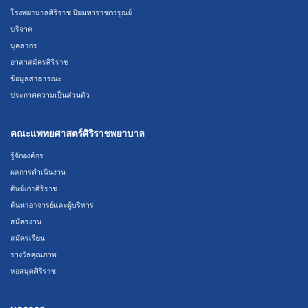
โรงพยาบาลศิริราช ปิยมหาราชการุณย์
บริจาค
บุคลากร
อาสาสมัครศิริราช
ข้อมูลสาธารณะ
ประกาศความเป็นส่วนตัว
คณะแพทยศาสตร์ศิริราชพยาบาล
รู้จักองค์กร
ผลการดำเนินงาน
ศิษย์เก่าศิริราช
ค้นหาอาจารย์และผู้บริหาร
สมัครงาน
สมัครเรียน
รางวัลคุณภาพ
หอสมุดศิริราช