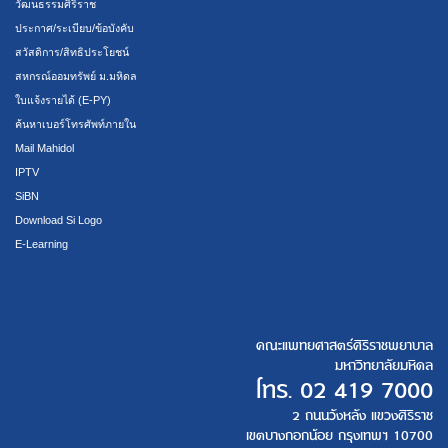
วัฒนธรรมศิริราช
ประกาศ/ระเบียบ/ข้อบังคับ
สวัสดิการ/สิทธิประโยชน์
สหกรณ์ออมทรัพย์ ม.มหิดล
ใบแจ้งรายได้ (E-PY)
ค้นหาเบอร์โทรศัพท์ภายใน
Mail Mahidol
IPTV
SiBN
Download Si Logo
E-Learning
คณะแพทยศาสตร์ศิริราชพยาบาล
มหาวิทยาลัยมหิดล
โทร.
02 419 7000
2 ถนนวังหลัง แขวงศิริราช
เขตบางกอกน้อย กรุงเทพฯ 10700