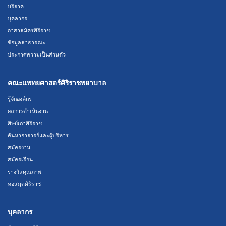
บริจาค
บุคลากร
อาสาสมัครศิริราช
ข้อมูลสาธารณะ
ประกาศความเป็นส่วนตัว
คณะแพทยศาสตร์ศิริราชพยาบาล
รู้จักองค์กร
ผลการดำเนินงาน
ศิษย์เก่าศิริราช
ค้นหาอาจารย์และผู้บริหาร
สมัครงาน
สมัครเรียน
รางวัลคุณภาพ
หอสมุดศิริราช
บุคลากร