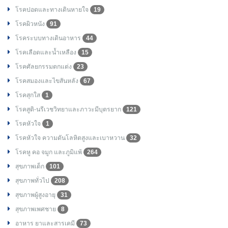
โรคปอดและทางเดินหายใจ
19
โรคผิวหนัง
91
โรคระบบทางเดินอาหาร
44
โรคเลือดและน้ำเหลือง
15
โรคศัลยกรรมตกแต่ง
23
โรคสมองและไขสันหลัง
67
โรคสุกใส
1
โรคสูติ-นรีเวชวิทยาและภาวะมีบุตรยาก
121
โรคหัวใจ
1
โรคหัวใจ ความดันโลหิตสูงและเบาหวาน
32
โรคหู คอ จมูก และภูมิแพ้
264
สุขภาพเด็ก
101
สุขภาพทั่วไป
208
สุขภาพผู้สูงอายุ
31
สุขภาพเพศชาย
8
อาหาร ยาและสารเคมี
73