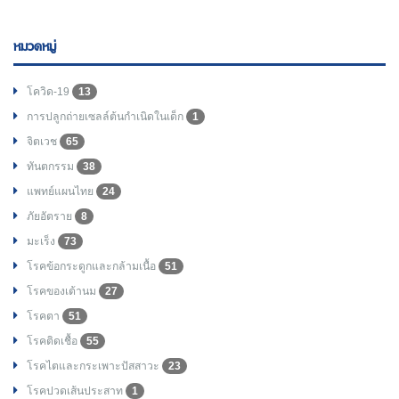
หมวดหมู่
โควิด-19
13
การปลูกถ่ายเซลล์ต้นกำเนิดในเด็ก
1
จิตเวช
65
ทันตกรรม
38
แพทย์แผนไทย
24
ภัยอัตราย
8
มะเร็ง
73
โรคข้อกระดูกและกล้ามเนื้อ
51
โรคของเต้านม
27
โรคตา
51
โรคติดเชื้อ
55
โรคไตและกระเพาะปัสสาวะ
23
โรคปวดเส้นประสาท
1