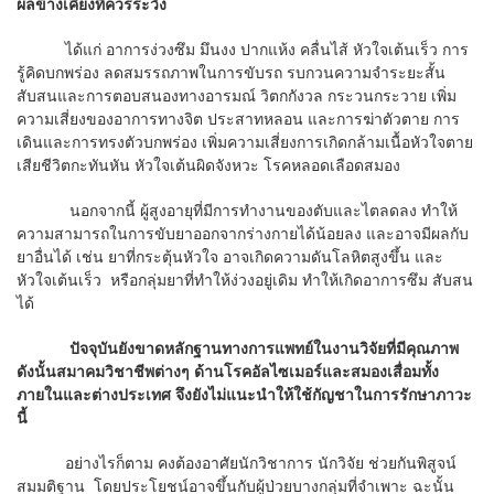
ผลข้างเคียงที่ควรระวัง
ได้แก่ อาการง่วงซึม มึนงง ปากแห้ง คลื่นไส้ หัวใจเต้นเร็ว การ
รู้คิดบกพร่อง ลดสมรรถภาพในการขับรถ รบกวนความจำระยะสั้น
สับสนและการตอบสนองทางอารมณ์ วิตกกังวล กระวนกระวาย เพิ่ม
ความเสี่ยงของอาการทางจิต ประสาทหลอน และการฆ่าตัวตาย การ
เดินและการทรงตัวบกพร่อง เพิ่มความเสี่ยงการเกิดกล้ามเนื้อหัวใจตาย
เสียชีวิตกะทันหัน หัวใจเต้นผิดจังหวะ โรคหลอดเลือดสมอง
นอกจากนี้ ผู้สูงอายุที่มีการทำงานของตับและไตลดลง ทำให้
ความสามารถในการขับยาออกจากร่างกายได้น้อยลง และอาจมีผลกับ
ยาอื่นได้ เช่น ยาที่กระตุ้นหัวใจ อาจเกิดความดันโลหิตสูงขึ้น และ
หัวใจเต้นเร็ว หรือกลุ่มยาที่ทำให้ง่วงอยู่เดิม ทำให้เกิดอาการซึม สับสน
ได้
ปัจจุบันยังขาดหลักฐานทางการแพทย์ในงานวิจัยที่มีคุณภาพ
ดังนั้นสมาคมวิชาชีพต่างๆ ด้านโรคอัลไซเมอร์และสมองเสื่อมทั้ง
ภายในและต่างประเทศ จึงยังไม่แนะนำให้ใช้กัญชาในการรักษาภาวะ
นี้
อย่างไรก็ตาม คงต้องอาศัยนักวิชาการ นักวิจัย ช่วยกันพิสูจน์
สมมติฐาน โดยประโยชน์อาจขึ้นกับผู้ป่วยบางกลุ่มที่จำเพาะ ฉะนั้น