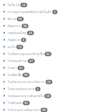
โควิด-19
13
การปลูกถ่ายเซลล์ต้นกำเนิดในเด็ก
1
จิตเวช
65
ทันตกรรม
38
แพทย์แผนไทย
24
ภัยอัตราย
8
มะเร็ง
73
โรคข้อกระดูกและกล้ามเนื้อ
51
โรคของเต้านม
27
โรคตา
51
โรคติดเชื้อ
55
โรคไตและกระเพาะปัสสาวะ
23
โรคปวดเส้นประสาท
1
โรคปอดและทางเดินหายใจ
19
โรคผิวหนัง
91
โรคระบบทางเดินอาหาร
44