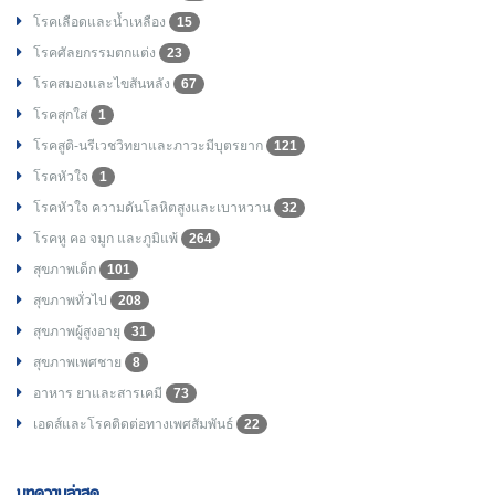
โรคเลือดและน้ำเหลือง
15
โรคศัลยกรรมตกแต่ง
23
โรคสมองและไขสันหลัง
67
โรคสุกใส
1
โรคสูติ-นรีเวชวิทยาและภาวะมีบุตรยาก
121
โรคหัวใจ
1
โรคหัวใจ ความดันโลหิตสูงและเบาหวาน
32
โรคหู คอ จมูก และภูมิแพ้
264
สุขภาพเด็ก
101
สุขภาพทั่วไป
208
สุขภาพผู้สูงอายุ
31
สุขภาพเพศชาย
8
อาหาร ยาและสารเคมี
73
เอดส์และโรคติดต่อทางเพศสัมพันธ์
22
บทความล่าสุด