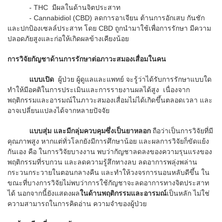
- THC มีผลในด้านจิตประสาท
- Cannabidiol (CBD) ลดการอาเจียน ต้านการอักเสบ กันชัก
และปกป้องเซลล์ประสาท โดย CBD ถูกนำมาใช้เพื่อการรักษา มีความ
ปลอดภัยสูงและก่อให้เกิดผลข้างเคียงน้อย
การวิจัยกัญชาด้านการรักษาต่อภาวะสมองเสื่อมในคน
แบบเปิด
ผู้ป่วย ผู้ดูแลและแพทย์ จะรู้ว่าได้รับการรักษาแบบใด
ทำให้มีอคติในการประเมินและการรายงานผลได้สูง เนื่องจาก
พฤติกรรมและอารมณ์ในภาวะสมองเสื่อมไม่ได้เกิดขึ้นตลอดเวลา และ
อาจเปลี่ยนแปลงได้จากหลายปัจจัย
แบบสุ่ม และมีกลุ่มควบคุมซึ่งเป็นยาหลอก
ถือว่าเป็นการวิจัยที่มี
คุณภาพสูง หากแต่ทั่วโลกยังมีการศึกษาน้อย และผลการวิจัยก็ขัดแย้ง
กันเอง คือ ในการวิจัยบางงาน พบว่ากัญชาลดลงของความรุนแรงของ
พฤติกรรมที่รบกวน และลดความรู้สึกทางลบ ลดอาการพลุ่งพล่าน
กระวนกระวายในตอนกลางคืน และทำให้วงจรการนอนหลับดีขึ้น ใน
ขณะที่บางการวิจัยไม่พบว่าการใช้กัญชาจะลดอาการทางจิตประสาท
ได้ นอกจากนี้ยังแสดงผล
ในด้านพฤติกรรมและอารมณ์
เป็นหลัก ไม่ใช่
ความสามารถในการคิดอ่าน ความจำของผู้ป่วย