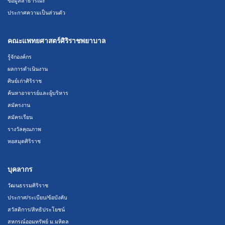
ข้อมูลสาธารณะ
ประกาศความเป็นส่วนตัว
คณะแพทยศาสตร์ศิริราชพยาบาล
รู้จักองค์กร
ผลการดำเนินงาน
ศิษย์เก่าศิริราช
ค้นหาอาจารย์และผู้บริหาร
สมัครงาน
สมัครเรียน
รางวัลคุณภาพ
หอสมุดศิริราช
บุคลากร
วัฒนธรรมศิริราช
ประกาศ/ระเบียบ/ข้อบังคับ
สวัสดิการ/สิทธิประโยชน์
สหกรณ์ออมทรัพย์ ม.มหิดล