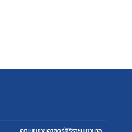
คณะแพทยศาสตร์ศิริราชพยาบาล