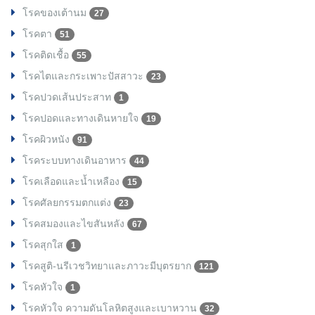
โรคของเต้านม
27
โรคตา
51
โรคติดเชื้อ
55
โรคไตและกระเพาะปัสสาวะ
23
โรคปวดเส้นประสาท
1
โรคปอดและทางเดินหายใจ
19
โรคผิวหนัง
91
โรคระบบทางเดินอาหาร
44
โรคเลือดและน้ำเหลือง
15
โรคศัลยกรรมตกแต่ง
23
โรคสมองและไขสันหลัง
67
โรคสุกใส
1
โรคสูติ-นรีเวชวิทยาและภาวะมีบุตรยาก
121
โรคหัวใจ
1
โรคหัวใจ ความดันโลหิตสูงและเบาหวาน
32