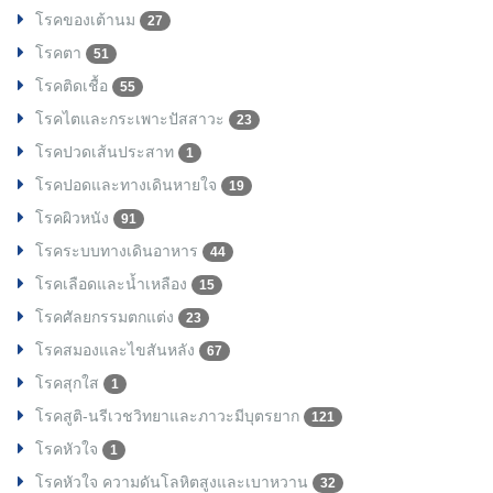
โรคของเต้านม
27
โรคตา
51
โรคติดเชื้อ
55
โรคไตและกระเพาะปัสสาวะ
23
โรคปวดเส้นประสาท
1
โรคปอดและทางเดินหายใจ
19
โรคผิวหนัง
91
โรคระบบทางเดินอาหาร
44
โรคเลือดและน้ำเหลือง
15
โรคศัลยกรรมตกแต่ง
23
โรคสมองและไขสันหลัง
67
โรคสุกใส
1
โรคสูติ-นรีเวชวิทยาและภาวะมีบุตรยาก
121
โรคหัวใจ
1
โรคหัวใจ ความดันโลหิตสูงและเบาหวาน
32