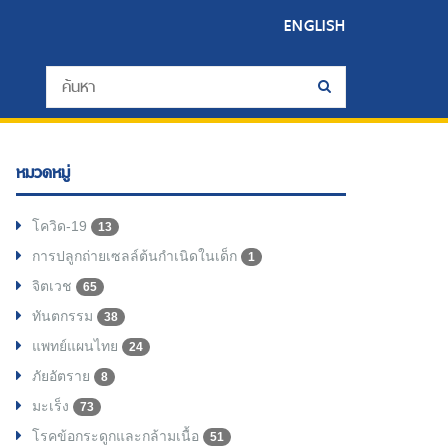
ENGLISH
หมวดหมู่
โควิด-19
13
การปลูกถ่ายเซลล์ต้นกำเนิดในเด็ก
1
จิตเวช
65
ทันตกรรม
38
แพทย์แผนไทย
24
ภัยอัตราย
8
มะเร็ง
73
โรคข้อกระดูกและกล้ามเนื้อ
51