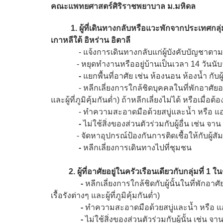
คณะแพทยศาสตร์ศิริราชพยาบาล ม.มหิดล
1. ผู้ที่เดินทางกลับหรือแวะพักจากประเทศกลุ่มเสี่ย
เกาหลีใต้ อิหร่าน อิตาลี
-
แจ้งการเดินทางกลับแก่ผู้บังคับบัญชาตาม
- หยุดทำงานหรืออยู่บ้านเป็นเวลา 14 วันนับ
-
แยกพื้นที่อาศัย เช่น ห้องนอน ห้องน้ำ กับผู
- หลีกเลี่ยงการใกล้ชิดบุคคลในที่พักอาศัยอย
และผู้ที่ภูมิคุ้มกันต่ำ) ถ้าหลีกเลี่ยงไม่ได้ หรือเมื่
- ทำความสะอาดมือด้วยสบู่และน้ำ หรือ แ
-
ไม่ใช้สิ่งของส่วนตัวร่วมกับผู้อื่น เช่น จา
- จัดหาอุปกรณ์ป้องกันการติดเชื้อให้กับผู้สัม
-
หลีกเลี่ยงการเดินทางไปที่ชุมชน
2. ผู้ที่อาศัยอยู่ในครัวเรือนเดียวกับกลุ่มที่
1 ใน
-
หลีกเลี่ยงการใกล้ชิดกับผู้นั้นในที่พักอาศ
เรื้อรังต่างๆ และผู้ที่ภูมิคุ้มกันต่ำ)
-
ทำความสะอาดมือด้วยสบู่และน้ำ หรือ แ
-
ไม่ใช้สิ่งของส่วนตัวร่วมกับผู้นั้น เช่น จ