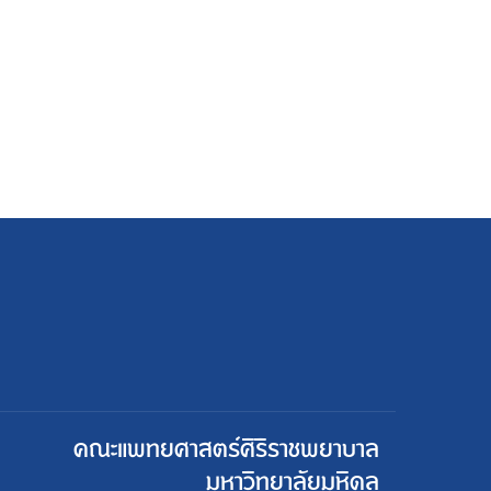
คณะแพทยศาสตร์ศิริราชพยาบาล
มหาวิทยาลัยมหิดล