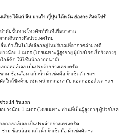
ง ได้แก่ จีน มาเก๊า ญี่ปุ่น ไต้หวัน ฮ่องกง สิงคโปร์
ลำดับชั้นทางโทรศัพท์ทันทีเพื่อลางาน
จากเดินทางถึงประเทศไทย
้อื่น ถ้าเป็นไปได้เลือกอยู่ในบริเวณที่อากาศถ่ายเทดี
่างน้อย 1 เมตร (โดยเฉพาะผู้สูงอายุ ผู้ป่วยโรคเรื้อรังต่างๆ
อต้องใกล้ชิด ให้ใช้หน้ากากอนามัย
อลกอฮอล์เจล เป็นประจำอย่างเคร่งครัด
น ชาม ช้อนส้อม แก้วน้ำ ผ้าเช็ดมือ ผ้าเช็ดตัว ฯลฯ
ผัสใกล้ชิดด้วย เช่น หน้ากากอนามัย แอลกอฮอล์เจล ฯลฯ
ช่วง 14 วันแรก
ัยอย่างน้อย 1 เมตร (โดยเฉพาะ ท่านที่เป็นผู้สูงอายุ ผู้ป่วยโรค
อลกอฮอล์เจล เป็นประจำอย่างเคร่งครัด
าน ชาม ช้อนส้อม แก้วน้ำ ผ้าเช็ดมือ ผ้าเช็ดตัว ฯล