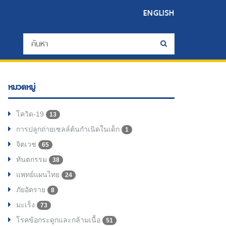
ENGLISH
หมวดหมู่
โควิด-19
13
การปลูกถ่ายเซลล์ต้นกำเนิดในเด็ก
1
จิตเวช
65
ทันตกรรม
38
แพทย์แผนไทย
24
ภัยอัตราย
8
มะเร็ง
73
โรคข้อกระดูกและกล้ามเนื้อ
51