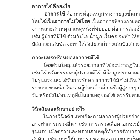
อาการไข้คืออะไร
อาการไข้
คือ การที่อุณหภูมิร่างกายสูงขึ้น
โดย
ไข้เป็นอาการไม่ใช่โรค
เป็นอาการที่ร่างกายตอบ
จากหลายสาเหตุ สาเหตุหนึ่งที่พบบ่อย คือ การติดเช
เช่น ผู้ป่วยที่มีไข้ ร่วมกับไอ น้ำมูก เจ็บคอ จะทำให้
ปัสสาวะแสบขัด จะทำให้สงสัยว่ามีทางเดินปัสสาวะต
ภาวะแทรกซ้อนของอาการมีไข้
โดยส่วนใหญ่แล้วระยะเวลาที่ไข้จะปรากฏในแต่
เช่น ไข้หวัดธรรมดาผู้ป่วยจะมีไข้ มีน้ำมูกประมาณ 
ไม่รุนแรงและได้รับการรักษา อาการไข้มักไม่เกิน 
ร่างกายขาดน้ำ ในกลุ่มผู้ป่วยเด็กเล็ก หรือผู้สูงอายุอ
วัน หรือยังไม่พบเหตุที่เป็นสาเหตุของไข้ ควรรีบพบ
วินิจฉัยและรักษาอย่างไร
ในการวินิจฉัย แพทย์จะถามอาการผู้ป่วยอย่
อาจทำการตรวจอื่น ๆ เช่น การตรวจเลือด เอกซเรย์ เ
รุนแรง เมื่อตรวจและทราบสาเหตุก็ทำการรักษาตามส
สำคัญ เช่น การให้ยาพาราเซตามอล และการเช็ด