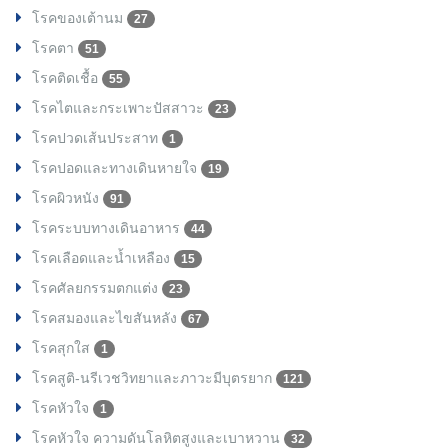
โรคของเต้านม
27
โรคตา
51
โรคติดเชื้อ
55
โรคไตและกระเพาะปัสสาวะ
23
โรคปวดเส้นประสาท
1
โรคปอดและทางเดินหายใจ
19
โรคผิวหนัง
91
โรคระบบทางเดินอาหาร
44
โรคเลือดและน้ำเหลือง
15
โรคศัลยกรรมตกแต่ง
23
โรคสมองและไขสันหลัง
67
โรคสุกใส
1
โรคสูติ-นรีเวชวิทยาและภาวะมีบุตรยาก
121
โรคหัวใจ
1
โรคหัวใจ ความดันโลหิตสูงและเบาหวาน
32