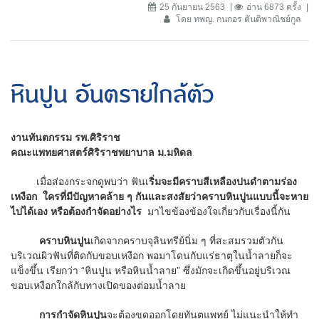
25 กันยายน 2563
อ่าน 6873 ครั้ง
โดย ทพญ. กนกอร ตันติพาณิชย์กูล
หินปูน อันตรายใกล้ตัว
งานทันตกรรม รพ.ศิริราช
คณะแพทยศาสตร์ศิริราชพยาบาล ม.มหิดล
เมื่อส่องกระจกดูพบว่า ฟันเ
ริ่มจะมีคราบสีเหลืองปนดำตามร่อง
เหงือก ใครที่มีปัญหาคล้าย ๆ กันและสงสัยว่าคราบหินปูนแบบนี้จะหาย
ไปได้เอง หรือต้องกำจัดอย่างไร
มาไขข้องข้องใจเกี่ยวกับเรื่องนี้กัน
คราบหินปูน
เกิดจากคราบจุลินทรีย์นิ่ม ๆ ที่สะสมรวมตัวกัน
บริเวณผิวฟันที่ติดกับขอบเหงือก พอมาโดนกับแร่ธาตุในน้ำลายก็จะ
แข็งขึ้น เรียกว่า “หินปูน หรือหินน้ำลาย” ซึ่งมักจะเกิดขึ้นอยู่บริเวณ
ขอบเหงือกใกล้กับทางเปิดของต่อมน้ำลาย
การกำจัดหินปูน
จะต้องขูดออกโดยทันตแพทย์ ไม่แนะนำให้ทำ