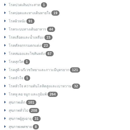
โรคปวดเส้นประสาท
1
โรคปอดและทางเดินหายใจ
19
โรคผิวหนัง
91
โรคระบบทางเดินอาหาร
44
โรคเลือดและน้ำเหลือง
15
โรคศัลยกรรมตกแต่ง
23
โรคสมองและไขสันหลัง
67
โรคสุกใส
1
โรคสูติ-นรีเวชวิทยาและภาวะมีบุตรยาก
121
โรคหัวใจ
1
โรคหัวใจ ความดันโลหิตสูงและเบาหวาน
32
โรคหู คอ จมูก และภูมิแพ้
264
สุขภาพเด็ก
101
สุขภาพทั่วไป
208
สุขภาพผู้สูงอายุ
31
สุขภาพเพศชาย
8