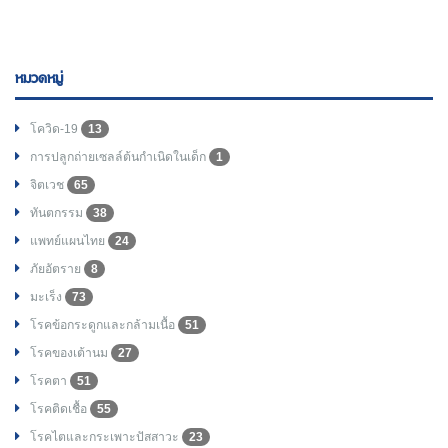
หมวดหมู่
โควิด-19
13
การปลูกถ่ายเซลล์ต้นกำเนิดในเด็ก
1
จิตเวช
65
ทันตกรรม
38
แพทย์แผนไทย
24
ภัยอัตราย
8
มะเร็ง
73
โรคข้อกระดูกและกล้ามเนื้อ
51
โรคของเต้านม
27
โรคตา
51
โรคติดเชื้อ
55
โรคไตและกระเพาะปัสสาวะ
23