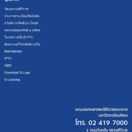
วัฒนธรรมศิริราช
ประกาศ/ระเบียบ/ข้อบังคับ
สวัสดิการ/สิทธิประโยชน์
สหกรณ์ออมทรัพย์ ม.มหิดล
ใบแจ้งรายได้ (E-PY)
ค้นหาเบอร์โทรศัพท์ภายใน
Mail Mahidol
IPTV
SiBN
Download Si Logo
E-Learning
คณะแพทยศาสตร์ศิริราชพยาบาล
มหาวิทยาลัยมหิดล
โทร.
02 419 7000
2 ถนนวังหลัง แขวงศิริราช