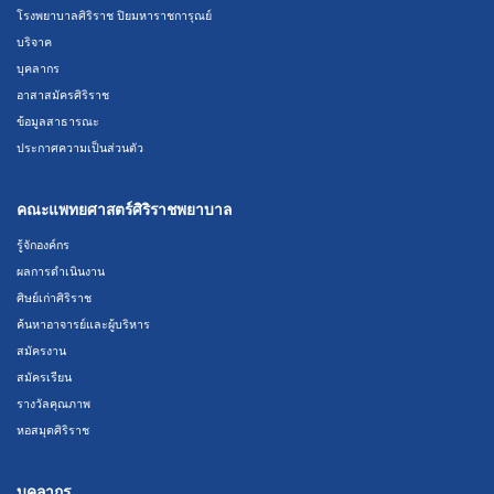
โรงพยาบาลศิริราช ปิยมหาราชการุณย์
บริจาค
บุคลากร
อาสาสมัครศิริราช
ข้อมูลสาธารณะ
ประกาศความเป็นส่วนตัว
คณะแพทยศาสตร์ศิริราชพยาบาล
รู้จักองค์กร
ผลการดำเนินงาน
ศิษย์เก่าศิริราช
ค้นหาอาจารย์และผู้บริหาร
สมัครงาน
สมัครเรียน
รางวัลคุณภาพ
หอสมุดศิริราช
บุคลากร