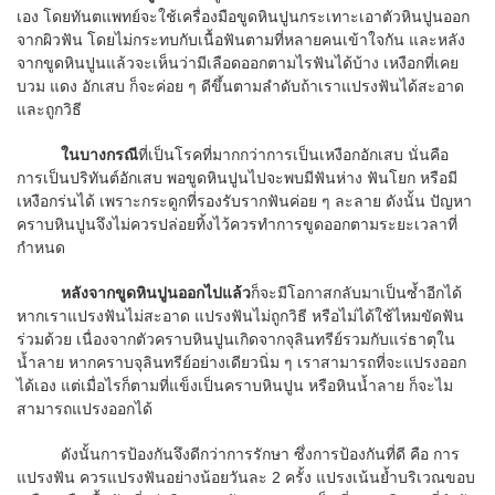
เอง โดยทันตแพทย์จะใช้เครื่องมือขูดหินปูนกระเทาะเอาตัวหินปูนออก
จากผิวฟัน โดยไม่กระทบกับเนื้อฟันตามที่หลายคนเข้าใจกัน และหลัง
จากขูดหินปูนแล้วจะเห็นว่ามีเลือดออกตามไรฟันได้บ้าง เหงือกที่เคย
บวม แดง อักเสบ ก็จะค่อย ๆ ดีขึ้นตามลำดับถ้าเราแปรงฟันได้สะอาด
และถูกวิธี
ในบางกรณี
ที่เป็นโรคที่มากกว่าการเป็นเหงือกอักเสบ นั่นคือ
การเป็นปริทันต์อักเสบ พอขูดหินปูนไปจะพบมีฟันห่าง ฟันโยก หรือมี
เหงือกร่นได้ เพราะกระดูกที่รองรับรากฟันค่อย ๆ ละลาย ดังนั้น ปัญหา
คราบหินปูนจึงไม่ควรปล่อยทิ้งไว้ควรทำการขูดออกตามระยะเวลาที่
กำหนด
หลังจากขูดหินปูนออกไปแล้ว
ก็จะมีโอกาสกลับมาเป็นซ้ำอีกได้
หากเราแปรงฟันไม่สะอาด แปรงฟันไม่ถูกวิธี หรือไม่ได้ใช้ไหมขัดฟัน
ร่วมด้วย เนื่องจากตัวคราบหินปูนเกิดจากจุลินทรีย์รวมกับแร่ธาตุใน
น้ำลาย หากคราบจุลินทรีย์อย่างเดียวนิ่ม ๆ เราสามารถที่จะแปรงออก
ได้เอง แต่เมื่อไรก็ตามที่แข็งเป็นคราบหินปูน หรือหินน้ำลาย ก็จะไม
สามารถแปรงออกได้
ดังนั้นการป้องกันจึงดีกว่าการรักษา ซึ่งการป้องกันที่ดี คือ การ
แปรงฟัน ควรแปรงฟันอย่างน้อยวันละ 2 ครั้ง แปรงเน้นย้ำบริเวณขอบ